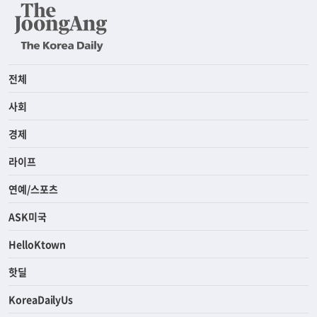
전체
사회
경제
라이프
연예/스포츠
ASK미국
HelloKtown
핫딜