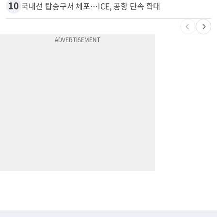
9
계좌만 열어도 최대 5000불…체킹 보너스 무한 경쟁
10
국내선 탑승구서 체포…ICE, 공항 단속 확대