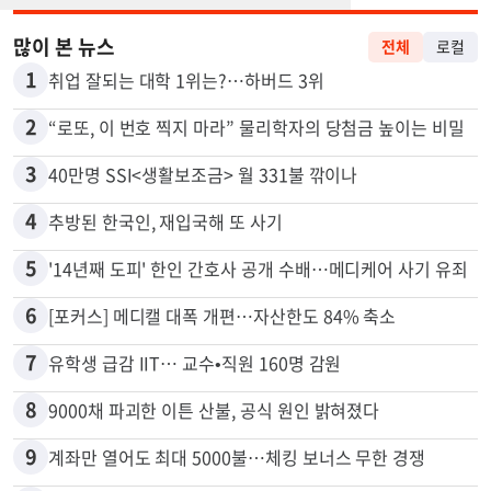
많이 본 뉴스
전체
로컬
1
취업 잘되는 대학 1위는?…하버드 3위
2
“로또, 이 번호 찍지 마라” 물리학자의 당첨금 높이는 비밀
3
40만명 SSI<생활보조금> 월 331불 깎이나
4
추방된 한국인, 재입국해 또 사기
5
'14년째 도피' 한인 간호사 공개 수배…메디케어 사기 유죄
6
[포커스] 메디캘 대폭 개편…자산한도 84% 축소
7
유학생 급감 IIT… 교수•직원 160명 감원
8
9000채 파괴한 이튼 산불, 공식 원인 밝혀졌다