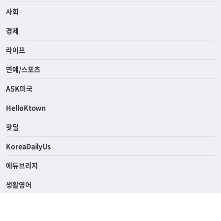
사회
경제
라이프
연예/스포츠
ASK미국
HelloKtown
핫딜
KoreaDailyUs
에듀브리지
생활영어
업소록