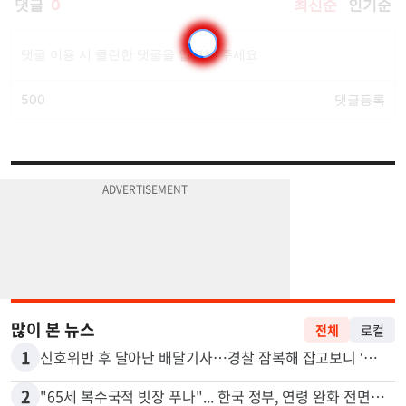
많이 본 뉴스
전체
로컬
1
신호위반 후 달아난 배달기사…경찰 잠복해 잡고보니 ‘반전’
2
"65세 복수국적 빗장 푸나"... 한국 정부, 연령 완화 전면 추진