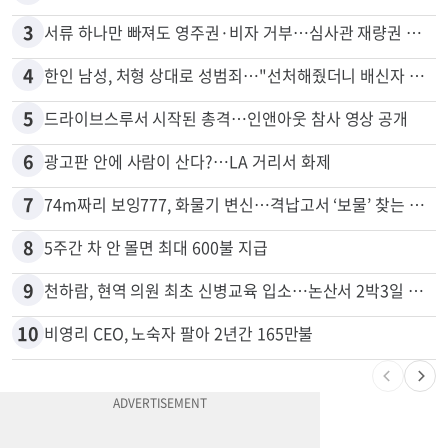
3
서류 하나만 빠져도 영주권·비자 거부…심사관 재량권 대폭 확대
4
한인 남성, 처형 상대로 성범죄…"선처해줬더니 배신자 취급"
5
드라이브스루서 시작된 총격…인앤아웃 참사 영상 공개
6
광고판 안에 사람이 산다?…LA 거리서 화제
7
74m짜리 보잉777, 화물기 변신…격납고서 ‘보물’ 찾는 인천공항
8
5주간 차 안 몰면 최대 600불 지급
9
천하람, 현역 의원 최초 신병교육 입소…논산서 2박3일 생활
10
비영리 CEO, 노숙자 팔아 2년간 165만불