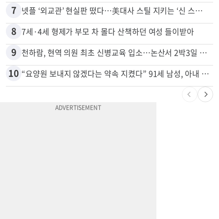
7
넷플 ‘외교관’ 현실판 떴다…美대사 스틸 지키는 ‘신 스틸러’
8
7세·4세 형제가 부모 차 몰다 산책하던 여성 들이받아
9
천하람, 현역 의원 최초 신병교육 입소…논산서 2박3일 생활
10
“요양원 보내지 않겠다는 약속 지켰다” 91세 남성, 아내 살해 혐의