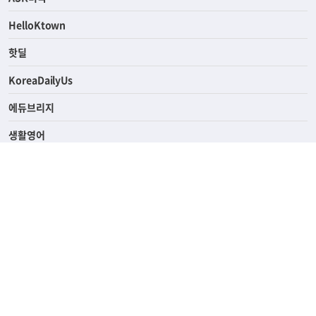
HelloKtown
핫딜
KoreaDailyUs
에듀브리지
생활영어
업소록
의료관광
해피빌리지
ABOUT
ADVERTISING
PRIVACY POLICY
TERMS OF SERVICE
윤리경영
고객센터
News Tips & Corrections
690 Wilshire Place Los Angeles, CA 90005
TEL. (213) 368-2500 FAX. (213) 389-6196
© Joongangilbo USA. All Rights Reserved.