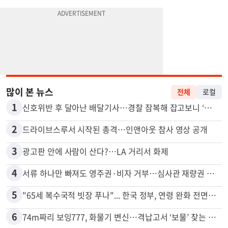
많이 본 뉴스
전체
로컬
1
신호위반 후 달아난 배달기사…경찰 잠복해 잡고보니 ‘반전’
2
드라이브스루서 시작된 총격…인앤아웃 참사 영상 공개
3
광고판 안에 사람이 산다?…LA 거리서 화제
4
서류 하나만 빠져도 영주권·비자 거부…심사관 재량권 대폭 확대
5
"65세 복수국적 빗장 푸나"... 한국 정부, 연령 완화 전면 추진
6
74m짜리 보잉777, 화물기 변신…격납고서 ‘보물’ 찾는 인천공항