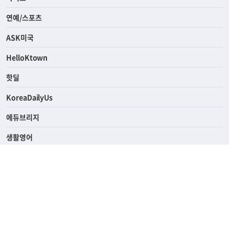
연예/스포츠
ASK미국
HelloKtown
핫딜
KoreaDailyUs
에듀브리지
생활영어
업소록
의료관광
해피빌리지
ABOUT
ADVERTISING
PRIVACY POLICY
TERMS OF SERVICE
윤리경영
고객센터
News Tips & Corrections