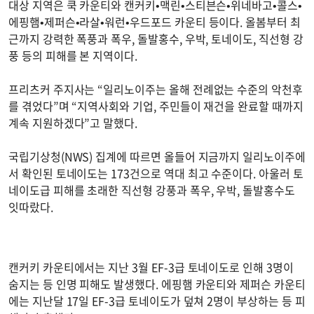
대상 지역은 쿡 카운티와 캔커키•맥린•스티븐슨•위네바고•콜스•
에핑햄•제퍼슨•라살•워런•우드포드 카운티 등이다. 올봄부터 최
근까지 강력한 폭풍과 폭우, 돌발홍수, 우박, 토네이도, 직선형 강
풍 등의 피해를 본 지역이다.
프리츠커 주지사는 “일리노이주는 올해 전례없는 수준의 악천후
를 겪었다”며 “지역사회와 기업, 주민들이 재건을 완료할 때까지
계속 지원하겠다”고 말했다.
국립기상청(NWS) 집계에 따르면 올들어 지금까지 일리노이주에
서 확인된 토네이도는 173건으로 역대 최고 수준이다. 아울러 토
네이도급 피해를 초래한 직선형 강풍과 폭우, 우박, 돌발홍수도
잇따랐다.
캔커키 카운티에서는 지난 3월 EF-3급 토네이도로 인해 3명이
숨지는 등 인명 피해도 발생했다. 에핑햄 카운티와 제퍼슨 카운티
에는 지난달 17일 EF-3급 토네이도가 덮쳐 2명이 부상하는 등 피