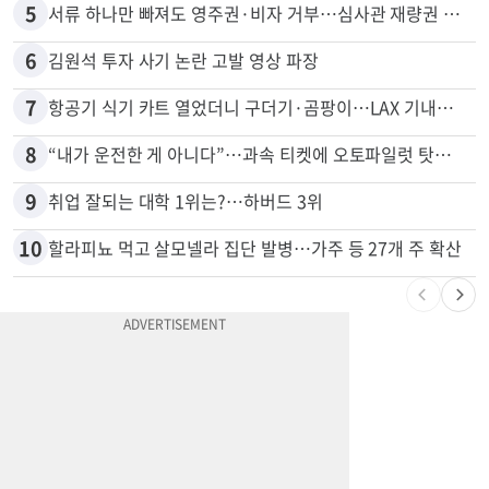
5
서류 하나만 빠져도 영주권·비자 거부…심사관 재량권 대폭 확대
6
김원석 투자 사기 논란 고발 영상 파장
7
항공기 식기 카트 열었더니 구더기·곰팡이…LAX 기내식 업체 논란
8
“내가 운전한 게 아니다”…과속 티켓에 오토파일럿 탓한 운전자
9
취업 잘되는 대학 1위는?…하버드 3위
10
할라피뇨 먹고 살모넬라 집단 발병…가주 등 27개 주 확산