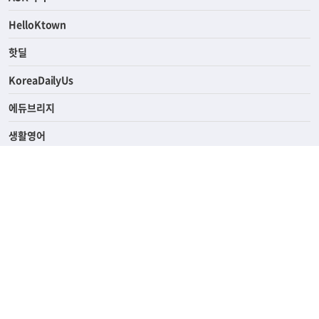
HelloKtown
핫딜
KoreaDailyUs
에듀브리지
생활영어
업소록
의료관광
해피빌리지
ABOUT
ADVERTISING
PRIVACY POLICY
TERMS OF SERVICE
윤리경영
고객센터
News Tips & Corrections
690 Wilshire Place Los Angeles, CA 90005
TEL. (213) 368-2500 FAX. (213) 389-6196
© Joongangilbo USA. All Rights Reserved.