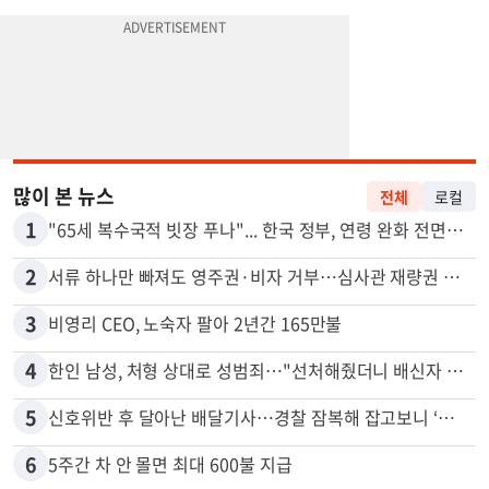
많이 본 뉴스
전체
로컬
1
"65세 복수국적 빗장 푸나"... 한국 정부, 연령 완화 전면 추진
2
서류 하나만 빠져도 영주권·비자 거부…심사관 재량권 대폭 확대
3
비영리 CEO, 노숙자 팔아 2년간 165만불
4
한인 남성, 처형 상대로 성범죄…"선처해줬더니 배신자 취급"
5
신호위반 후 달아난 배달기사…경찰 잠복해 잡고보니 ‘반전’
6
5주간 차 안 몰면 최대 600불 지급