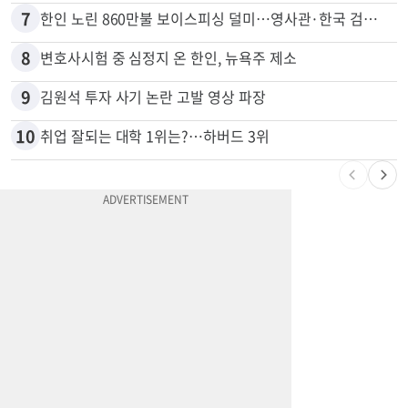
7
한인 노린 860만불 보이스피싱 덜미…영사관·한국 검찰 사칭
8
변호사시험 중 심정지 온 한인, 뉴욕주 제소
9
김원석 투자 사기 논란 고발 영상 파장
10
취업 잘되는 대학 1위는?…하버드 3위