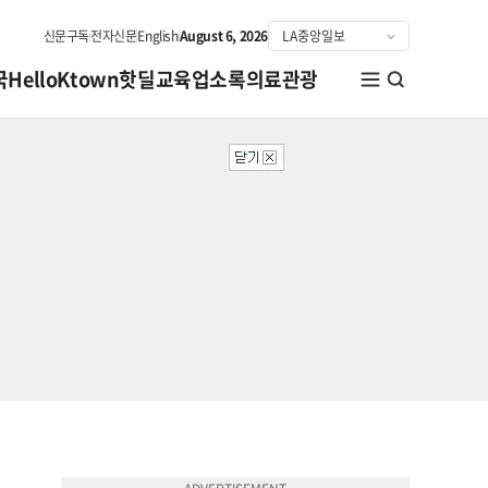
신문구독
전자신문
English
August 6, 2026
국
HelloKtown
핫딜
교육
업소록
의료관광