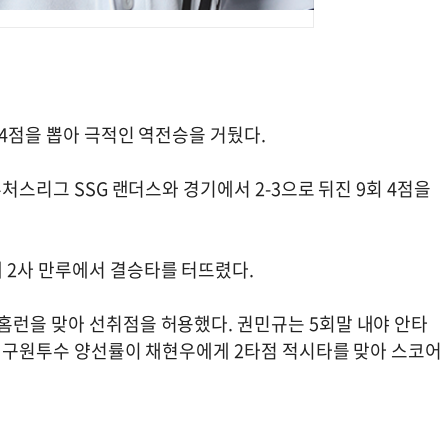
 4점을 뽑아 극적인 역전승을 거뒀다.
퓨처스리그 SSG 랜더스와 경기에서 2-3으로 뒤진 9회 4점을
 2사 만루에서 결승타를 터뜨렸다.
홈런을 맞아 선취점을 허용했다. 권민규는 5회말 내야 안타
. 구원투수 양선률이 채현우에게 2타점 적시타를 맞아 스코어