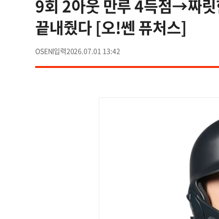
9회 2아웃 만루 4득점→짜
끝내줬다 [오!쎈 퓨처스]
OSEN
2026.07.01 13:42