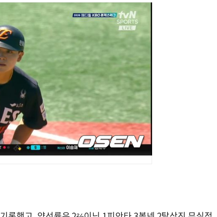
 기록했고, 양선률은 2⅔이닝 1피안타 3볼넷 2탈삼진 무실점