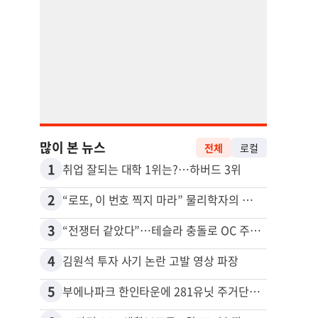
많이 본 뉴스
전체
로컬
1
11
취업 잘되는 대학 1위는?…하버드 3위
5주간
2
12
“로또, 이 번호 찍지 마라” 물리학자의 당첨금 높이는 비밀
3
13
“전쟁터 같았다”…테슬라 충돌로 OC 주택 4채 파손
4
14
김원석 투자 사기 논란 고발 영상 파장
5
15
부에나파크 한인타운에 281유닛 주거단지 들어선다