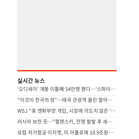
실시간 뉴스
‘오디세이’ 개봉 이틀째 54만명 봤다…‘스파이더맨 4’ 꺾고 1위
“이것이 한국의 정”…태국 관광객 울린 할아버지 사연, 뭐길래
WSJ "美 엔화부양 개입, 시장에 의도치 않은 '유동성' 부작용"
러시아 보란 듯…"젤렌스키, 전쟁 발발 후 세르비아 첫 방문"
유럽 저가항공 이지젯, 미 아폴로에 10.9조원에 팔린다