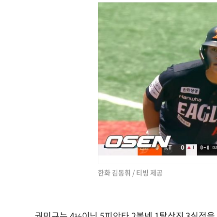
한화 김동휘 / 티빙 제공
권민규는 4⅓이닝 5피안타 2볼넷 1탈삼진 3실점을