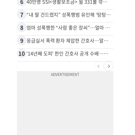
6
16
40만명 SSI<생활보조금> 월 331불 깎이나
7
17
“내 딸 건드렸지” 성폭행범 유인해 ‘탕탕’…아빠의 복수 결말
8
18
엄마 성폭행한 “사람 좋은 장씨”…얼마 뒤 딸 배도 불러왔다
유학생
9
19
응급실서 폭력 환자 제압한 간호사…알고 보니
추방된
10
20
'14년째 도피' 한인 간호사 공개 수배…메디케어 사기 유죄