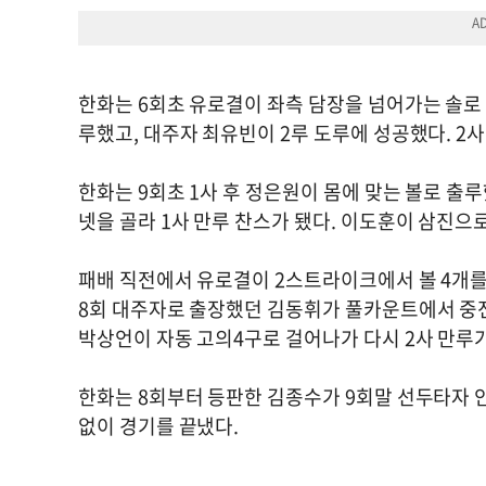
한화는 6회초 유로결이 좌측 담장을 넘어가는 솔로
루했고, 대주자 최유빈이 2루 도루에 성공했다. 2사
한화는 9회초 1사 후 정은원이 몸에 맞는 볼로 출루
넷을 골라 1사 만루 찬스가 됐다. 이도훈이 삼진으
패배 직전에서 유로결이 2스트라이크에서 볼 4개를
8회 대주자로 출장했던 김동휘가 풀카운트에서 중전
박상언이 자동 고의4구로 걸어나가 다시 2사 만루가
한화는 8회부터 등판한 김종수가 9회말 선두타자 
없이 경기를 끝냈다.