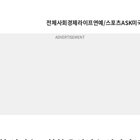
전체
사회
경제
라이프
연예/스포츠
ASK미