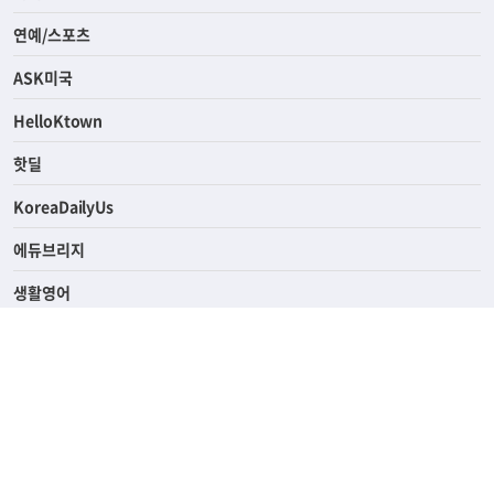
연예/스포츠
ASK미국
HelloKtown
핫딜
KoreaDailyUs
에듀브리지
생활영어
업소록
의료관광
해피빌리지
ABOUT
ADVERTISING
PRIVACY POLICY
TERMS OF SERVICE
윤리경영
고객센터
News Tips & Corrections