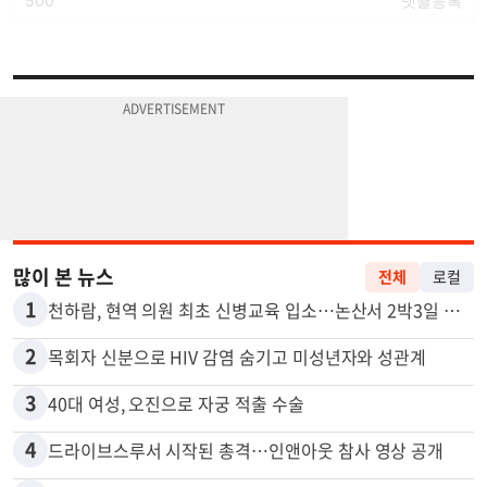
많이 본 뉴스
전체
로컬
1
천하람, 현역 의원 최초 신병교육 입소…논산서 2박3일 생활
2
목회자 신분으로 HIV 감염 숨기고 미성년자와 성관계
3
40대 여성, 오진으로 자궁 적출 수술
4
드라이브스루서 시작된 총격…인앤아웃 참사 영상 공개