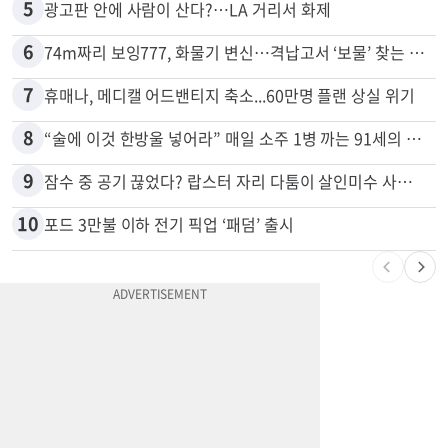
5
광고판 안에 사람이 산다?…LA 거리서 화제
6
74m짜리 보잉777, 화물기 변신…격납고서 ‘보물’ 찾는 인천공항
7
휴매나, 메디캘 어드밴티지 축소...60만명 플랜 상실 위기
8
“술에 이것 한방울 넣어라” 매일 소주 1병 까는 91세의 철칙
9
잠수 중 공기 끊었다? 랍스터 자리 다툼이 살인미수 사건으로
10
포드 3만불 이하 전기 픽업 ‘패덤’ 출시