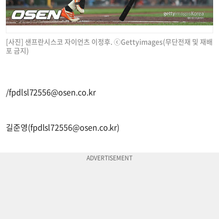
[사진] 샌프란시스코 자이언츠 이정후. ⓒGettyimages(무단전재 및 재배
포 금지)
/
fpdlsl72556@osen.co.kr
길준영(
fpdlsl72556@osen.co.kr
)