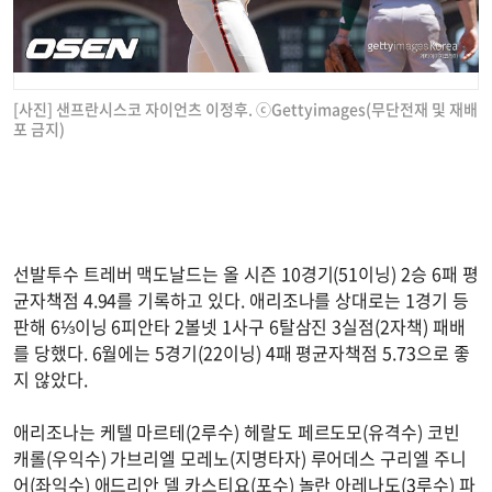
[사진] 샌프란시스코 자이언츠 이정후. ⓒGettyimages(무단전재 및 재배
포 금지)
선발투수 트레버 맥도날드는 올 시즌 10경기(51이닝) 2승 6패 평
균자책점 4.94를 기록하고 있다. 애리조나를 상대로는 1경기 등
판해 6⅓이닝 6피안타 2볼넷 1사구 6탈삼진 3실점(2자책) 패배
를 당했다. 6월에는 5경기(22이닝) 4패 평균자책점 5.73으로 좋
지 않았다.
애리조나는 케텔 마르테(2루수) 헤랄도 페르도모(유격수) 코빈
캐롤(우익수) 가브리엘 모레노(지명타자) 루어데스 구리엘 주니
어(좌익수) 애드리안 델 카스티요(포수) 놀란 아레나도(3루수) 파