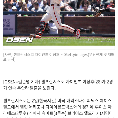
[사진] 샌프란시스코 자이언츠 이정후. ⓒGettyimages(무단전재 및 재배
포 금지)
[OSEN=길준영 기자] 샌프란시스코 자이언츠 이정후(28)가 2경
기 연속 무안타 탈출을 노린다.
샌프란시스코는 2일(한국시간) 미국 애리조나주 피닉스 체이스
필드에서 열린 애리조나 다이아몬드백스와의 경기에 루이스 아
라에스(2루수) 케이시 슈미트(3루수) 브라이스 엘드리지(지명타