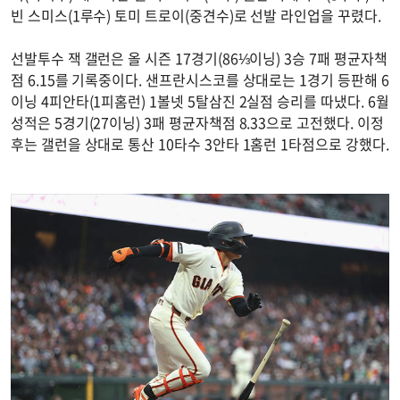
빈 스미스(1루수) 토미 트로이(중견수)로 선발 라인업을 꾸렸다.
선발투수 잭 갤런은 올 시즌 17경기(86⅓이닝) 3승 7패 평균자책
점 6.15를 기록중이다. 샌프란시스코를 상대로는 1경기 등판해 6
이닝 4피안타(1피홈런) 1볼넷 5탈삼진 2실점 승리를 따냈다. 6월
성적은 5경기(27이닝) 3패 평균자책점 8.33으로 고전했다. 이정
후는 갤런을 상대로 통산 10타수 3안타 1홈런 1타점으로 강했다.