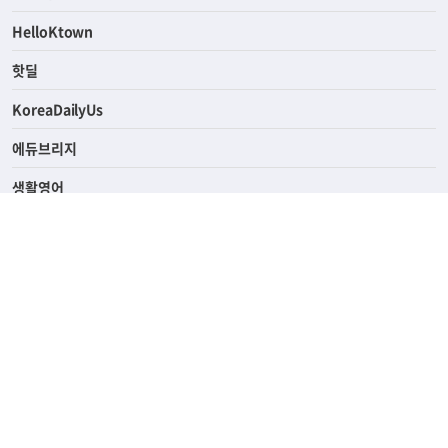
HelloKtown
핫딜
KoreaDailyUs
에듀브리지
생활영어
업소록
의료관광
해피빌리지
ABOUT
ADVERTISING
PRIVACY POLICY
TERMS OF SERVICE
윤리경영
고객센터
News Tips & Corrections
690 Wilshire Place Los Angeles, CA 90005
TEL. (213) 368-2500 FAX. (213) 389-6196
© Joongangilbo USA. All Rights Reserved.