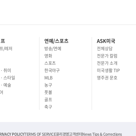
이프
연예/스포츠
ASK미국
프/레저
방송/연예
전체상담
영화
전문가 칼럼
스포츠
전문가 소개
· 취미
한국야구
미국생활 TIP
 · 스타일
MLB
영주권 문호
· 예술
농구
어
풋볼
골프
축구
RIVACY POLICY
TERMS OF SERVICE
윤리경영
고객센터
News Tips & Corrections