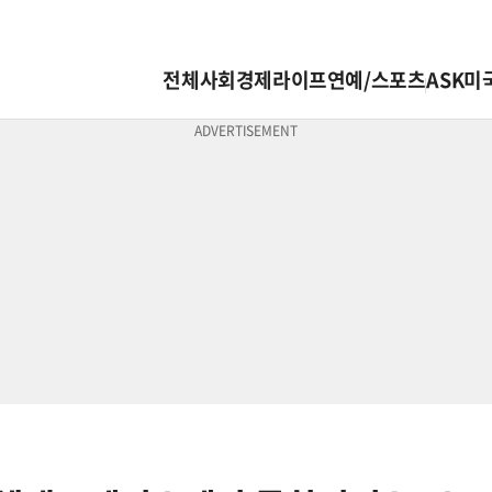
전체
사회
경제
라이프
연예/스포츠
ASK미