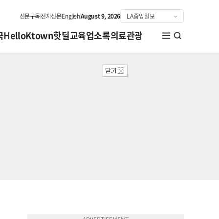
신문구독
전자신문
English
August 9, 2026
국
HelloKtown
핫딜
교육
업소록
의료관광