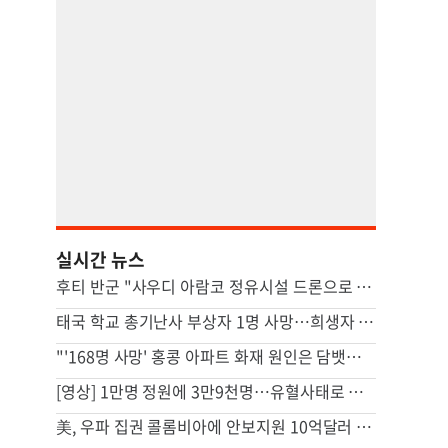
실시간 뉴스
후티 반군 "사우디 아람코 정유시설 드론으로 타격"(종합)
태국 학교 총기난사 부상자 1명 사망…희생자 8명으로 늘어
"'168명 사망' 홍콩 아파트 화재 원인은 담뱃불"…조사결과 발표
[영상] 1만명 정원에 3만9천명…유혈사태로 번진 스리랑카 교도소 폭동
美, 우파 집권 콜롬비아에 안보지원 10억달러 제공키로