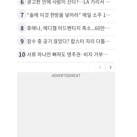
6
16
광고판 안에 사람이 산다?…LA 거리서 화제
7
17
“술에 이것 한방울 넣어라” 매일 소주 1병 까는 91세의 철칙
8
18
휴매나, 메디캘 어드밴티지 축소...60만명 플랜 상실 위기
9
19
잠수 중 공기 끊었다? 랍스터 자리 다툼이 살인미수 사건으로
10
20
서류 하나만 빠져도 영주권·비자 거부…심사관 재량권 대폭 확대