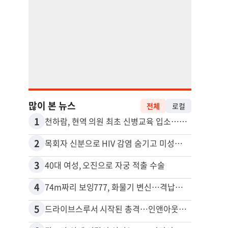
많이 본 뉴스
전체
로컬
1
11
천하람, 현역 의원 최초 신병교육 입소…논산서 2박3일 생활
2
12
목회자 신분으로 HIV 감염 숨기고 미성년자와 성관계
포드 
3
13
40대 여성, 오진으로 자궁 적출 수술
4
14
74m짜리 보잉777, 화물기 변신…격납고서 ‘보물’ 찾는 인천공항
5
15
드라이브스루서 시작된 총격…인앤아웃 참사 영상 공개