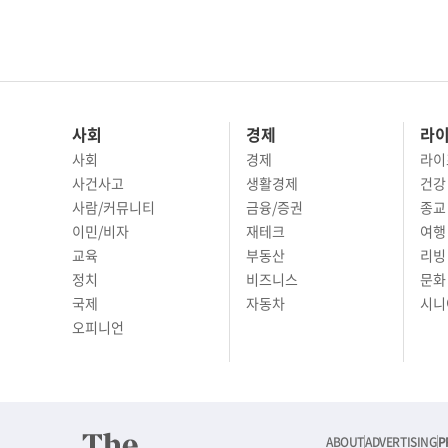
사회
경제
라
사회
경제
라이
사건사고
생활경제
건강
사람/커뮤니티
금융/증권
종교
이민/비자
재테크
여행 
교육
부동산
리빙
정치
비즈니스
문화 
국제
자동차
시니
오피니언
ABOUT
ADVERTISING
P