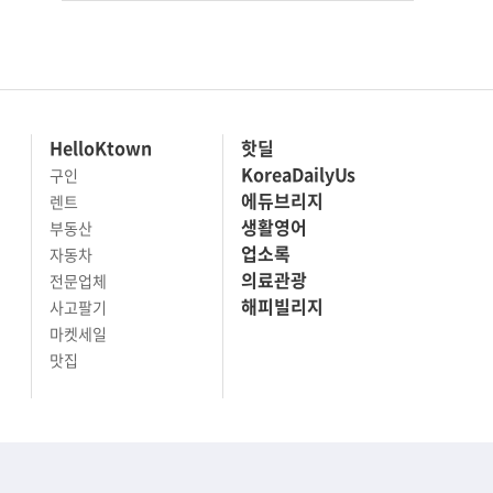
HelloKtown
핫딜
KoreaDailyUs
구인
에듀브리지
렌트
생활영어
부동산
업소록
자동차
의료관광
전문업체
해피빌리지
사고팔기
마켓세일
맛집