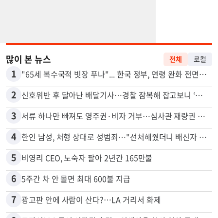
많이 본 뉴스
전체
로컬
1
"65세 복수국적 빗장 푸나"... 한국 정부, 연령 완화 전면 추진
2
신호위반 후 달아난 배달기사…경찰 잠복해 잡고보니 ‘반전’
3
서류 하나만 빠져도 영주권·비자 거부…심사관 재량권 대폭 확대
4
한인 남성, 처형 상대로 성범죄…"선처해줬더니 배신자 취급"
5
비영리 CEO, 노숙자 팔아 2년간 165만불
6
5주간 차 안 몰면 최대 600불 지급
7
광고판 안에 사람이 산다?…LA 거리서 화제