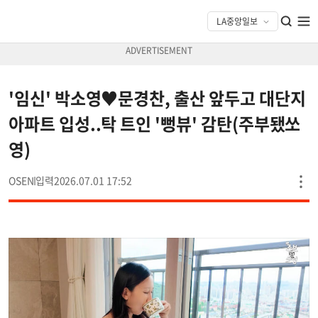
'임신' 박소영♥문경찬, 출산 앞두고 대단지
아파트 입성..탁 트인 '뻥뷰' 감탄(주부됐쏘
영)
OSEN
2026.07.01 17:52