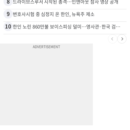
8
드라이브스루서 시작된 총격…인앤아웃 참사 영상 공개
9
변호사시험 중 심정지 온 한인, 뉴욕주 제소
10
한인 노린 860만불 보이스피싱 덜미…영사관·한국 검찰 사칭