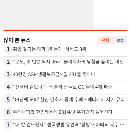
많이 본 뉴스
전체
로컬
1
취업 잘되는 대학 1위는?…하버드 3위
2
“로또, 이 번호 찍지 마라” 물리학자의 당첨금 높이는 비밀
3
40만명 SSI<생활보조금> 월 331불 깎이나
4
“전쟁터 같았다”…테슬라 충돌로 OC 주택 4채 파손
5
'14년째 도피' 한인 간호사 공개 수배…메디케어 사기 유죄
6
부에나파크 한인타운에 281유닛 주거단지 들어선다
7
“내 딸 건드렸지” 성폭행범 유인해 ‘탕탕’…아빠의 복수 결말