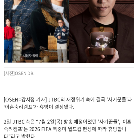
[사진]OSEN DB.
[OSEN=강서정 기자] JTBC의 재정위기 속에 결국 ‘사기꾼들’과
‘이혼숙려캠프’가 휴방이 결정됐다.
2일 JTBC 측은 “7월 2일(목) 방송 예정이었던 '사기꾼들', '이혼
숙려캠프'는 2026 FIFA 북중미 월드컵 편성에 따라 휴방합니
다”라고 밝혔다.