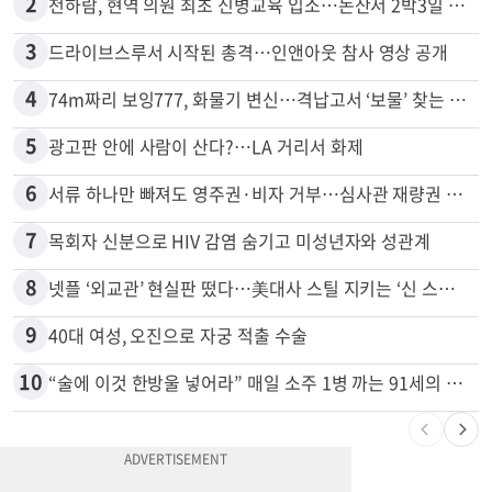
1
신호위반 후 달아난 배달기사…경찰 잠복해 잡고보니 ‘반전’
2
천하람, 현역 의원 최초 신병교육 입소…논산서 2박3일 생활
3
드라이브스루서 시작된 총격…인앤아웃 참사 영상 공개
4
74m짜리 보잉777, 화물기 변신…격납고서 ‘보물’ 찾는 인천공항
5
광고판 안에 사람이 산다?…LA 거리서 화제
6
서류 하나만 빠져도 영주권·비자 거부…심사관 재량권 대폭 확대
7
목회자 신분으로 HIV 감염 숨기고 미성년자와 성관계
8
넷플 ‘외교관’ 현실판 떴다…美대사 스틸 지키는 ‘신 스틸러’
9
40대 여성, 오진으로 자궁 적출 수술
10
“술에 이것 한방울 넣어라” 매일 소주 1병 까는 91세의 철칙