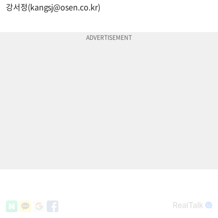
강서정(
kangsj@osen.co.kr
)