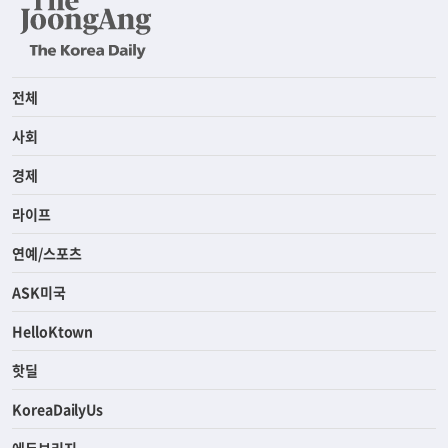
전체
사회
경제
라이프
연예/스포츠
ASK미국
HelloKtown
핫딜