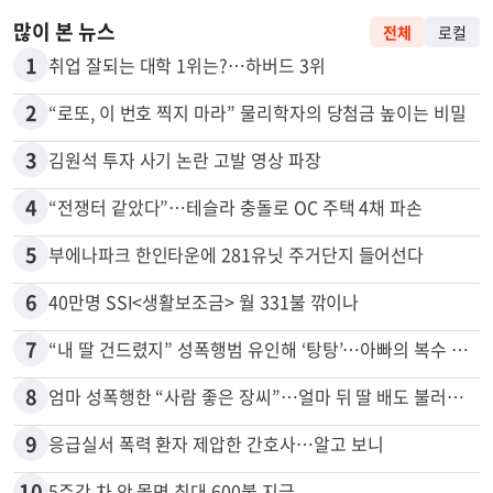
많이 본 뉴스
전체
로컬
1
취업 잘되는 대학 1위는?…하버드 3위
2
“로또, 이 번호 찍지 마라” 물리학자의 당첨금 높이는 비밀
3
김원석 투자 사기 논란 고발 영상 파장
4
“전쟁터 같았다”…테슬라 충돌로 OC 주택 4채 파손
5
부에나파크 한인타운에 281유닛 주거단지 들어선다
6
40만명 SSI<생활보조금> 월 331불 깎이나
7
“내 딸 건드렸지” 성폭행범 유인해 ‘탕탕’…아빠의 복수 결말
8
엄마 성폭행한 “사람 좋은 장씨”…얼마 뒤 딸 배도 불러왔다