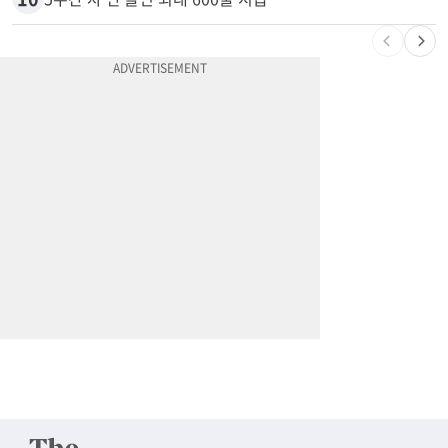
9
응급실서 폭력 환자 제압한 간호사…알고 보니
10
5주간 차 안 몰면 최대 600불 지급