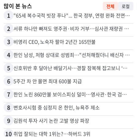
많이 본 뉴스
전체
로컬
1
"65세 복수국적 빗장 푸나"... 한국 정부, 연령 완화 전면 추진
2
서류 하나만 빠져도 영주권·비자 거부…심사관 재량권 대폭 확대
3
비영리 CEO, 노숙자 팔아 2년간 165만불
4
한인 남성, 처형 상대로 성범죄…"선처해줬더니 배신자 취급"
5
신호위반 후 달아난 배달기사…경찰 잠복해 잡고보니 ‘반전’
6
5주간 차 안 몰면 최대 600불 지급
7
한인 노린 860만불 보이스피싱 덜미…영사관·한국 검찰 사칭
8
변호사시험 중 심정지 온 한인, 뉴욕주 제소
9
김원석 투자 사기 논란 고발 영상 파장
10
취업 잘되는 대학 1위는?…하버드 3위