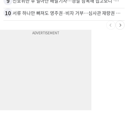
9
신호위반 후 달아난 배달기사…경찰 잠복해 잡고보니 ‘반전’
10
서류 하나만 빠져도 영주권·비자 거부…심사관 재량권 대폭 확대