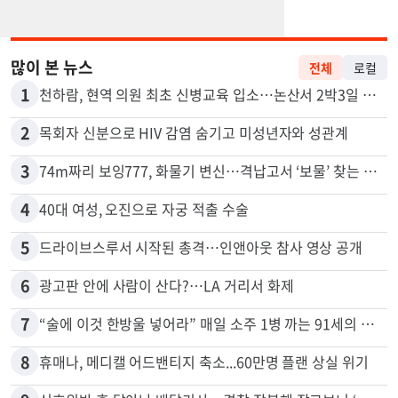
많이 본 뉴스
전체
로컬
1
천하람, 현역 의원 최초 신병교육 입소…논산서 2박3일 생활
2
목회자 신분으로 HIV 감염 숨기고 미성년자와 성관계
3
74m짜리 보잉777, 화물기 변신…격납고서 ‘보물’ 찾는 인천공항
4
40대 여성, 오진으로 자궁 적출 수술
5
드라이브스루서 시작된 총격…인앤아웃 참사 영상 공개
6
광고판 안에 사람이 산다?…LA 거리서 화제
7
“술에 이것 한방울 넣어라” 매일 소주 1병 까는 91세의 철칙
8
휴매나, 메디캘 어드밴티지 축소...60만명 플랜 상실 위기