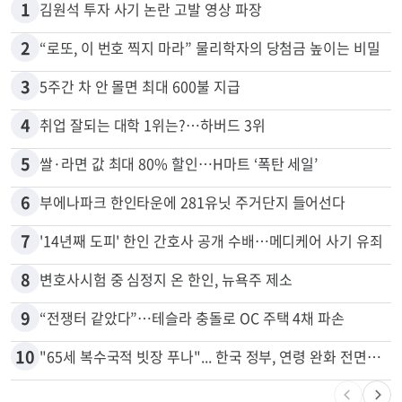
많이 본 뉴스
전체
로컬
1
김원석 투자 사기 논란 고발 영상 파장
2
“로또, 이 번호 찍지 마라” 물리학자의 당첨금 높이는 비밀
3
5주간 차 안 몰면 최대 600불 지급
4
취업 잘되는 대학 1위는?…하버드 3위
5
쌀·라면 값 최대 80% 할인…H마트 ‘폭탄 세일’
6
부에나파크 한인타운에 281유닛 주거단지 들어선다
7
'14년째 도피' 한인 간호사 공개 수배…메디케어 사기 유죄
8
변호사시험 중 심정지 온 한인, 뉴욕주 제소
9
“전쟁터 같았다”…테슬라 충돌로 OC 주택 4채 파손
10
"65세 복수국적 빗장 푸나"... 한국 정부, 연령 완화 전면 추진