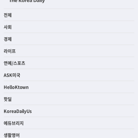
전체
사회
경제
라이프
연예/스포츠
ASK미국
HelloKtown
핫딜
KoreaDailyUs