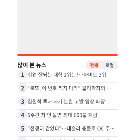
많이 본 뉴스
전체
로컬
1
11
취업 잘되는 대학 1위는?…하버드 3위
2
12
“로또, 이 번호 찍지 마라” 물리학자의 당첨금 높이는 비밀
3
13
김원석 투자 사기 논란 고발 영상 파장
4
14
5주간 차 안 몰면 최대 600불 지급
5
15
“전쟁터 같았다”…테슬라 충돌로 OC 주택 4채 파손