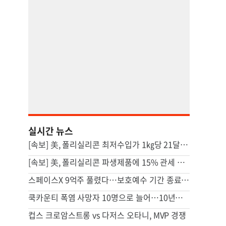
실시간 뉴스
[속보] 美, 폴리실리콘 최저수입가 1㎏당 21달러로…'덤핑 방지' 조치
[속보] 美, 폴리실리콘 파생제품에 15% 관세 부과…120일 뒤 발효
스페이스X 9억주 풀렸다…보호예수 기간 종료에 초기투자자 고심
쿡카운티 폭염 사망자 10명으로 늘어…10년래 최다
컵스 크로암스트롱 vs 다저스 오타니, MVP 경쟁