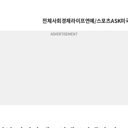
전체
사회
경제
라이프
연예/스포츠
ASK미