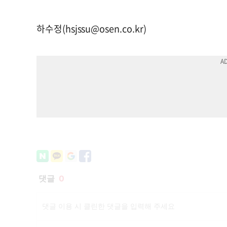
하수정(
hsjssu@osen.co.kr
)