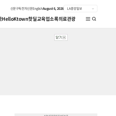
신문구독
전자신문
English
August 6, 2026
국
HelloKtown
핫딜
교육
업소록
의료관광