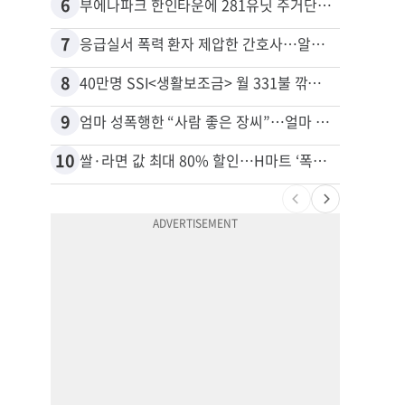
6
16
부에나파크 한인타운에 281유닛 주거단지 들어선다
7
17
응급실서 폭력 환자 제압한 간호사…알고 보니
8
18
40만명 SSI<생활보조금> 월 331불 깎이나
유학생
9
19
엄마 성폭행한 “사람 좋은 장씨”…얼마 뒤 딸 배도 불러왔다
10
20
쌀·라면 값 최대 80% 할인…H마트 ‘폭탄 세일’