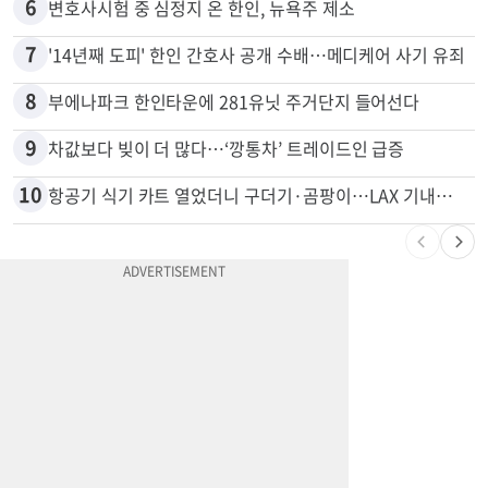
5
취업 잘되는 대학 1위는?…하버드 3위
6
변호사시험 중 심정지 온 한인, 뉴욕주 제소
7
'14년째 도피' 한인 간호사 공개 수배…메디케어 사기 유죄
8
부에나파크 한인타운에 281유닛 주거단지 들어선다
9
차값보다 빚이 더 많다…‘깡통차’ 트레이드인 급증
10
항공기 식기 카트 열었더니 구더기·곰팡이…LAX 기내식 업체 논란