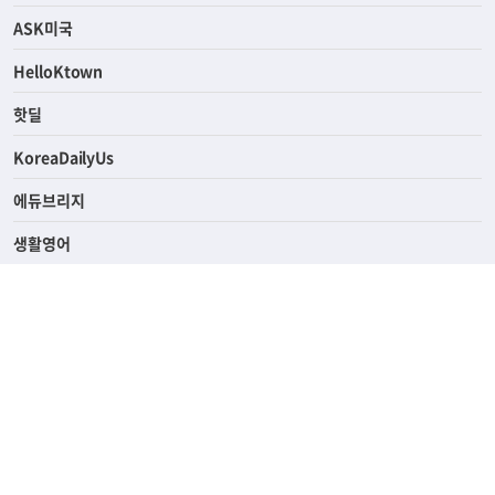
연예/스포츠
ASK미국
HelloKtown
핫딜
KoreaDailyUs
에듀브리지
생활영어
업소록
의료관광
해피빌리지
ABOUT
ADVERTISING
PRIVACY POLICY
TERMS OF SERVICE
윤리경영
고객센터
News Tips & Corrections