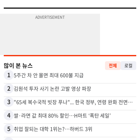
많이 본 뉴스
전체
로컬
1
5주간 차 안 몰면 최대 600불 지급
2
김원석 투자 사기 논란 고발 영상 파장
3
"65세 복수국적 빗장 푸나"... 한국 정부, 연령 완화 전면 추진
4
쌀·라면 값 최대 80% 할인…H마트 ‘폭탄 세일’