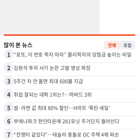
많이 본 뉴스
전체
로컬
1
“로또, 이 번호 찍지 마라” 물리학자의 당첨금 높이는 비밀
2
김원석 투자 사기 논란 고발 영상 파장
3
5주간 차 안 몰면 최대 600불 지급
4
취업 잘되는 대학 1위는?…하버드 3위
5
쌀·라면 값 최대 80% 할인…H마트 ‘폭탄 세일’
6
부에나파크 한인타운에 281유닛 주거단지 들어선다
7
“전쟁터 같았다”…테슬라 충돌로 OC 주택 4채 파손