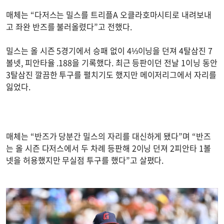
매체는 “다저스는 밀스를 트리플A 오클라호마시티로 내려보내
고 좌완 반즈를 불러올렸다”고 전했다.
밀스는 올 시즌 5경기에서 승패 없이 4⅓이닝을 던져 4탈삼진 7
볼넷, 피안타율 .188을 기록했다. 최근 등판이던 전날 1이닝 동안
3탈삼진 깔끔한 투구를 펼치기도 했지만 메이저리그에서 자리를
잃었다.
매체는 “반즈가 당분간 밀스의 자리를 대신하게 됐다”며 “반즈
는 올 시즌 다저스에서 두 차례 등판해 2이닝 던져 2피안타 1볼
넷을 허용했지만 무실점 투구를 했다”고 살폈다.