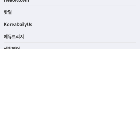
핫딜
KoreaDailyUs
에듀브리지
생활영어
업소록
의료관광
해피빌리지
ABOUT
ADVERTISING
PRIVACY POLICY
TERMS OF SERVICE
윤리경영
고객센터
News Tips & Corrections
690 Wilshire Place Los Angeles, CA 90005
TEL. (213) 368-2500 FAX. (213) 389-6196
© Joongangilbo USA. All Rights Reserved.