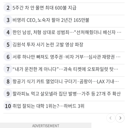
많이 본 뉴스
전체
로컬
1
"65세 복수국적 빗장 푸나"... 한국 정부, 연령 완화 전면 추진
2
5주간 차 안 몰면 최대 600불 지급
3
비영리 CEO, 노숙자 팔아 2년간 165만불
4
한인 남성, 처형 상대로 성범죄…"선처해줬더니 배신자 취급"
5
김원석 투자 사기 논란 고발 영상 파장
6
서류 하나만 빠져도 영주권·비자 거부…심사관 재량권 대폭 확대
7
“내가 운전한 게 아니다”…과속 티켓에 오토파일럿 탓한 운전자
8
항공기 식기 카트 열었더니 구더기·곰팡이…LAX 기내식 업체 논란
9
할라피뇨 먹고 살모넬라 집단 발병…가주 등 27개 주 확산
10
취업 잘되는 대학 1위는?…하버드 3위