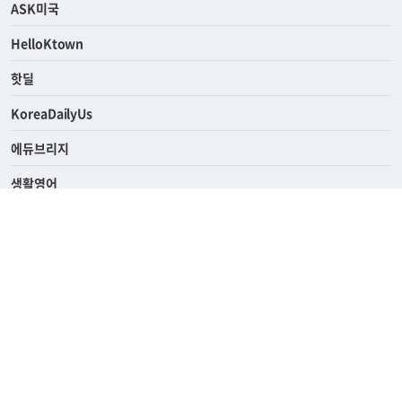
연예/스포츠
ASK미국
HelloKtown
핫딜
KoreaDailyUs
에듀브리지
생활영어
업소록
의료관광
해피빌리지
ABOUT
ADVERTISING
PRIVACY POLICY
TERMS OF SERVICE
윤리경영
고객센터
News Tips & Corrections