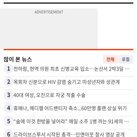
많이 본 뉴스
전체
로컬
1
천하람, 현역 의원 최초 신병교육 입소…논산서 2박3일 생활
2
목회자 신분으로 HIV 감염 숨기고 미성년자와 성관계
3
40대 여성, 오진으로 자궁 적출 수술
4
휴매나, 메디캘 어드밴티지 축소...60만명 플랜 상실 위기
5
“술에 이것 한방울 넣어라” 매일 소주 1병 까는 91세의 철칙