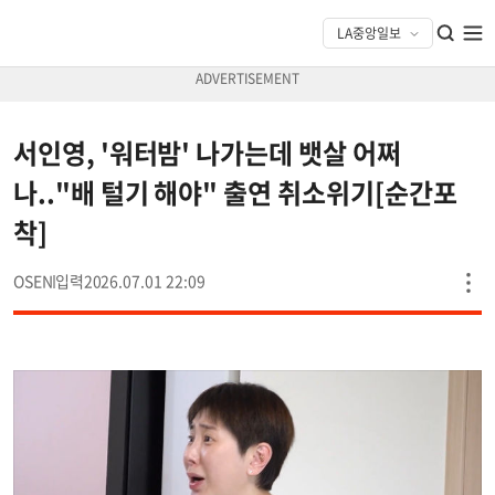
서인영, '워터밤' 나가는데 뱃살 어쩌
나.."배 털기 해야" 출연 취소위기[순간포
착]
OSEN
2026.07.01 22:09