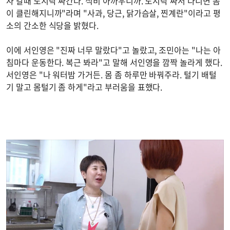
사 갈때 도시락 싸간다. 식비 아까우니까. 도시락 싸서 다니면 몸
이 클린해지니까"라며 "사과, 당근, 닭가슴살, 찐계란"이라고 평
소의 간소한 식당을 밝혔다.
이에 서인영은 "진짜 너무 말랐다"고 놀랐고, 조민아는 "나는 아
침마다 운동한다. 복근 봐라"고 말해 서인영을 깜짝 놀라게 했다.
서인영은 "나 워터밤 가거든. 몸 좀 하루만 바꿔주라. 털기 배털
기 말고 몸털기 좀 하게"라고 부러움을 표했다.