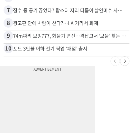
6
드라이브스루서 시작된 총격…인앤아웃 참사 영상 공개
7
잠수 중 공기 끊었다? 랍스터 자리 다툼이 살인미수 사건으로
8
광고판 안에 사람이 산다?…LA 거리서 화제
9
74m짜리 보잉777, 화물기 변신…격납고서 ‘보물’ 찾는 인천공항
10
포드 3만불 이하 전기 픽업 ‘패덤’ 출시