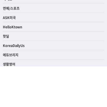
연예/스포츠
ASK미국
HelloKtown
핫딜
KoreaDailyUs
에듀브리지
생활영어
업소록
의료관광
해피빌리지
ABOUT
ADVERTISING
PRIVACY POLICY
TERMS OF SERVICE
윤리경영
고객센터
News Tips & Corrections