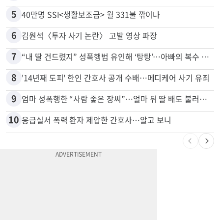
4
부에나파크 한인타운에 281유닛 주거단지 들어선다
5
40만명 SSI<생활보조금> 월 331불 깎이나
6
김원석〈투자 사기 논란〉 고발 영상 파장
7
“내 딸 건드렸지” 성폭행범 유인해 ‘탕탕’…아빠의 복수 결말
8
'14년째 도피' 한인 간호사 공개 수배…메디케어 사기 유죄
9
엄마 성폭행한 “사람 좋은 장씨”…얼마 뒤 딸 배도 불러왔다
10
응급실서 폭력 환자 제압한 간호사…알고 보니