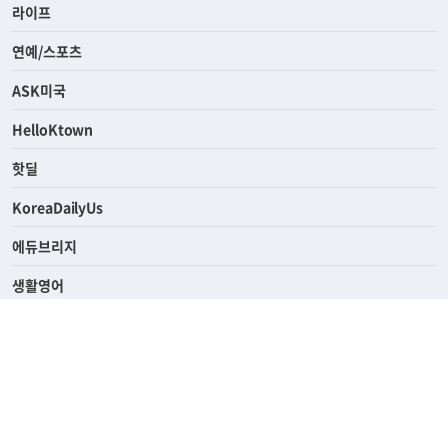
경제
라이프
연예/스포츠
ASK미국
HelloKtown
핫딜
KoreaDailyUs
에듀브리지
생활영어
업소록
의료관광