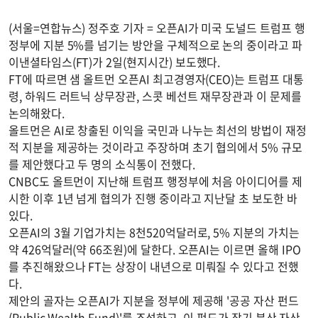
(서울=연합뉴스) 정주호 기자 = 오픈AI가 미국 도널드 트럼프 행
정부에 지분 5%를 넘기는 방안을 구체적으로 논의 중이라고 파
이낸셜타임스(FT)가 2일(현지시간) 보도했다.
FT에 따르면 샘 올트먼 오픈AI 최고경영자(CEO)는 트럼프 대통
령, 하워드 러트닉 상무장관, 스콧 베선트 재무장관과 이 문제를
논의해왔다.
올트먼은 AI로 창출된 이익을 국민과 나누는 최선의 방법이 재정
적 지분을 제공하는 것이라고 주장하며 초기 협의에서 5% 규모
를 제안했다고 두 명의 소식통이 전했다.
CNBC도 올트먼이 지난해 트럼프 행정부에 처음 아이디어를 제
시한 이후 1년 넘게 협의가 진행 중이라고 지난달 초 보도한 바
있다.
오픈AI의 3월 기업가치는 8천520억달러로, 5% 지분의 가치는
약 426억달러(약 66조원)에 달한다. 오픈AI는 이르면 올해 IPO
를 추진해왔으나 FT는 상장이 내년으로 미뤄질 수 있다고 전했
다.
제안의 골자는 오픈AI가 지분을 정부에 제공해 '공공 자산 펀드
(Public Wealth Fund)'를 조성하고, 이 펀드가 장기 분산 자산