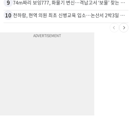
8
5주간 차 안 몰면 최대 600불 지급
9
74m짜리 보잉777, 화물기 변신…격납고서 ‘보물’ 찾는 인천공항
10
천하람, 현역 의원 최초 신병교육 입소…논산서 2박3일 생활