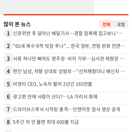
많이 본 뉴스
전체
로컬
1
신호위반 후 달아난 배달기사…경찰 잠복해 잡고보니 ‘반전’
2
"65세 복수국적 빗장 푸나"... 한국 정부, 연령 완화 전면 추진
3
서류 하나만 빠져도 영주권·비자 거부…심사관 재량권 대폭 확대
4
한인 남성, 처형 상대로 성범죄…"선처해줬더니 배신자 취급"
5
비영리 CEO, 노숙자 팔아 2년간 165만불
6
광고판 안에 사람이 산다?…LA 거리서 화제
7
드라이브스루서 시작된 총격…인앤아웃 참사 영상 공개