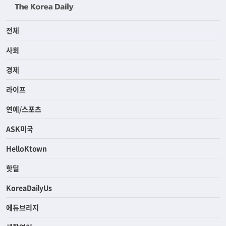
전체
사회
경제
라이프
연예/스포츠
ASK미국
HelloKtown
핫딜
KoreaDailyUs
에듀브리지