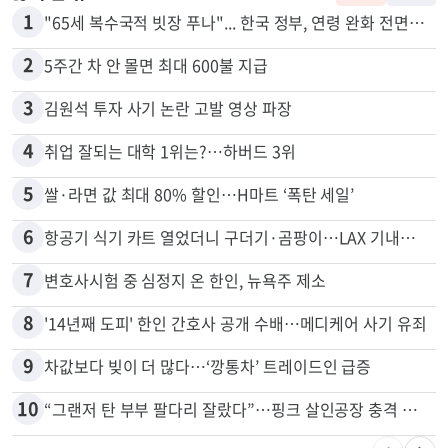
1
"65세 복수국적 빗장 푸나"... 한국 정부, 연령 완화 전면 추진
2
5주간 차 안 몰면 최대 600불 지급
3
김원석 투자 사기 논란 고발 영상 파장
4
취업 잘되는 대학 1위는?…하버드 3위
5
쌀·라면 값 최대 80% 할인…H마트 ‘폭탄 세일’
6
항공기 식기 카트 열었더니 구더기·곰팡이…LAX 기내식 업체 논란
7
변호사시험 중 심정지 온 한인, 뉴욕주 제소
8
'14년째 도피' 한인 간호사 공개 수배…메디케어 사기 유죄
9
차값보다 빚이 더 많다…‘깡통차’ 트레이드인 급증
10
“그랜저 탄 부부 팔다리 잘랐다”…핑크 살인공장 충격 실체