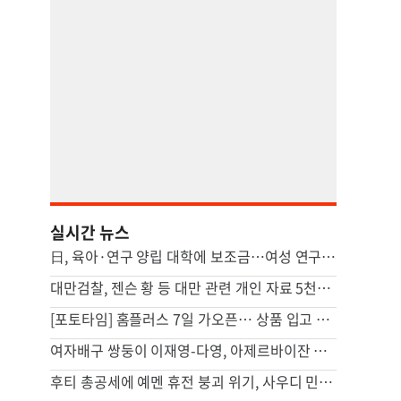
실시간 뉴스
日, 육아·연구 양립 대학에 보조금…여성 연구자 육성
대만검찰, 젠슨 황 등 대만 관련 개인 자료 5천만건 유출자 기소
[포토타임] 홈플러스 7일 가오픈… 상품 입고 준비중
여자배구 쌍둥이 이재영-다영, 아제르바이잔 투란VC 입단
후티 총공세에 예멘 휴전 붕괴 위기, 사우디 민간인까지 타격