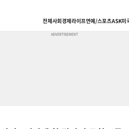
전체
사회
경제
라이프
연예/스포츠
ASK미