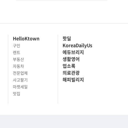
HelloKtown
핫딜
KoreaDailyUs
구인
에듀브리지
렌트
생활영어
부동산
업소록
자동차
의료관광
전문업체
해피빌리지
사고팔기
마켓세일
맛집