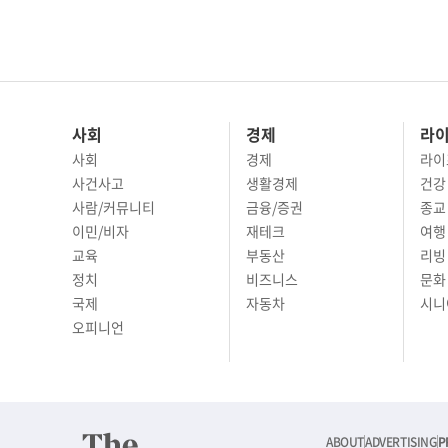
사회
경제
라
사회
경제
라이
사건사고
생활경제
건강
사람/커뮤니티
금융/증권
종교
이민/비자
재테크
여행 
교육
부동산
리빙
정치
비즈니스
문화 
국제
자동차
시니
오피니언
ABOUT
ADVERTISING
P