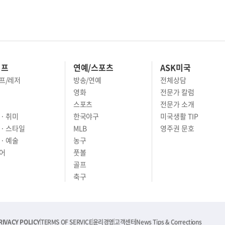
이프
연예/스포츠
ASK미국
프/레저
방송/연예
전체상담
영화
전문가 칼럼
스포츠
전문가 소개
· 취미
한국야구
미국생활 TIP
 · 스타일
MLB
영주권 문호
· 예술
농구
어
풋볼
골프
축구
RIVACY POLICY
TERMS OF SERVICE
윤리경영
고객센터
News Tips & Corrections