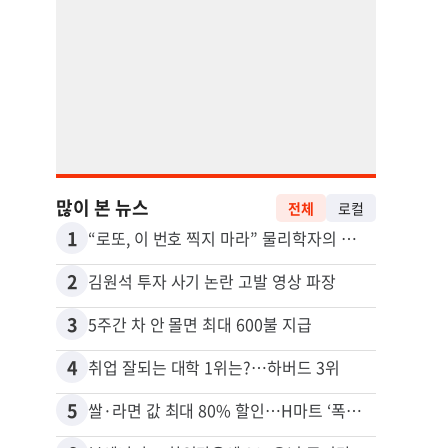
많이 본 뉴스
전체
로컬
1
11
“로또, 이 번호 찍지 마라” 물리학자의 당첨금 높이는 비밀
2
12
김원석 투자 사기 논란 고발 영상 파장
3
13
5주간 차 안 몰면 최대 600불 지급
4
14
취업 잘되는 대학 1위는?…하버드 3위
5
15
쌀·라면 값 최대 80% 할인…H마트 ‘폭탄 세일’