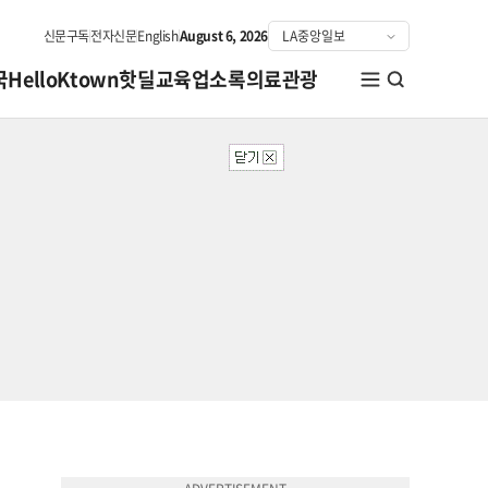
신문구독
전자신문
English
August 6, 2026
국
HelloKtown
핫딜
교육
업소록
의료관광