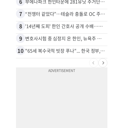
6
16
부에나파크 한인타운에 281유닛 주거단지 들어선다
7
17
“전쟁터 같았다”…테슬라 충돌로 OC 주택 4채 파손
8
18
'14년째 도피' 한인 간호사 공개 수배…메디케어 사기 유죄
9
19
변호사시험 중 심정지 온 한인, 뉴욕주 제소
10
20
"65세 복수국적 빗장 푸나"... 한국 정부, 연령 완화 전면 추진