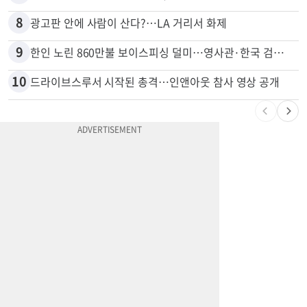
8
광고판 안에 사람이 산다?…LA 거리서 화제
9
한인 노린 860만불 보이스피싱 덜미…영사관·한국 검찰 사칭
10
드라이브스루서 시작된 총격…인앤아웃 참사 영상 공개