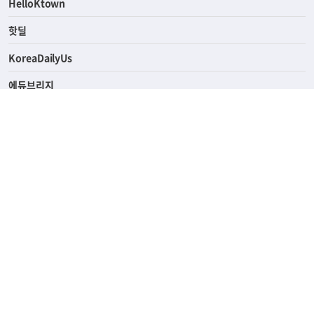
HelloKtown
핫딜
KoreaDailyUs
에듀브리지
생활영어
업소록
의료관광
해피빌리지
ABOUT
ADVERTISING
PRIVACY POLICY
TERMS OF SERVICE
윤리경영
고객센터
News Tips & Corrections
690 Wilshire Place Los Angeles, CA 90005
TEL. (213) 368-2500 FAX. (213) 389-6196
© Joongangilbo USA. All Rights Reserved.