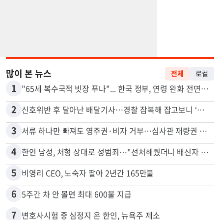
많이 본 뉴스
전체
로컬
1
"65세 복수국적 빗장 푸나"... 한국 정부, 연령 완화 전면 추진
2
신호위반 후 달아난 배달기사…경찰 잠복해 잡고보니 ‘반전’
3
서류 하나만 빠져도 영주권·비자 거부…심사관 재량권 대폭 확대
4
한인 남성, 처형 상대로 성범죄…"선처해줬더니 배신자 취급"
5
비영리 CEO, 노숙자 팔아 2년간 165만불
6
5주간 차 안 몰면 최대 600불 지급
7
변호사시험 중 심정지 온 한인, 뉴욕주 제소