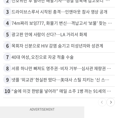
2
신호위반 후 달아난 배달기사…경찰 잠복해 잡고보니 ‘반전’
3
드라이브스루서 시작된 총격…인앤아웃 참사 영상 공개
4
74m짜리 보잉777, 화물기 변신…격납고서 ‘보물’ 찾는 인천공항
5
광고판 안에 사람이 산다?…LA 거리서 화제
6
목회자 신분으로 HIV 감염 숨기고 미성년자와 성관계
7
40대 여성, 오진으로 자궁 적출 수술
8
서류 하나만 빠져도 영주권·비자 거부…심사관 재량권 대폭 확대
9
넷플 ‘외교관’ 현실판 떴다…美대사 스틸 지키는 ‘신 스틸러’
10
“술에 이것 한방울 넣어라” 매일 소주 1병 까는 91세의 철칙