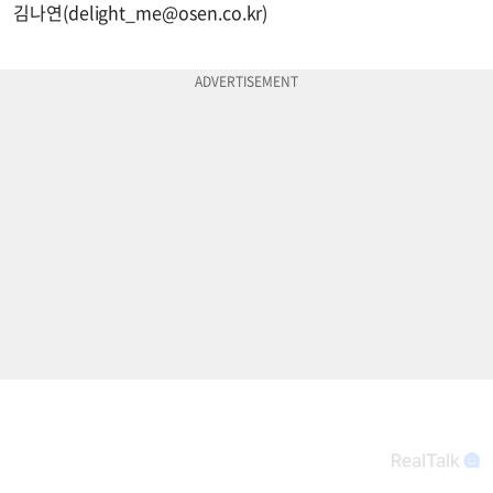
김나연(
delight_me@osen.co.kr
)