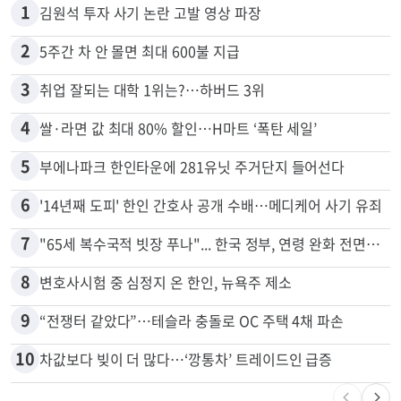
1
김원석 투자 사기 논란 고발 영상 파장
2
5주간 차 안 몰면 최대 600불 지급
3
취업 잘되는 대학 1위는?…하버드 3위
4
쌀·라면 값 최대 80% 할인…H마트 ‘폭탄 세일’
5
부에나파크 한인타운에 281유닛 주거단지 들어선다
6
'14년째 도피' 한인 간호사 공개 수배…메디케어 사기 유죄
7
"65세 복수국적 빗장 푸나"... 한국 정부, 연령 완화 전면 추진
8
변호사시험 중 심정지 온 한인, 뉴욕주 제소
9
“전쟁터 같았다”…테슬라 충돌로 OC 주택 4채 파손
10
차값보다 빚이 더 많다…‘깡통차’ 트레이드인 급증