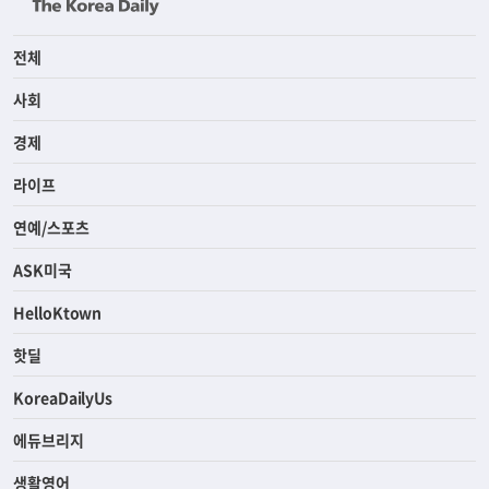
전체
사회
경제
라이프
연예/스포츠
ASK미국
HelloKtown
핫딜
KoreaDailyUs
에듀브리지
생활영어