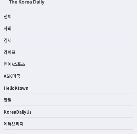
전체
사회
경제
라이프
연예/스포츠
ASK미국
HelloKtown
핫딜
KoreaDailyUs
에듀브리지
생활영어