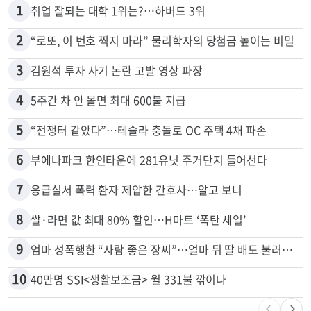
1
취업 잘되는 대학 1위는?…하버드 3위
2
“로또, 이 번호 찍지 마라” 물리학자의 당첨금 높이는 비밀
3
김원석 투자 사기 논란 고발 영상 파장
4
5주간 차 안 몰면 최대 600불 지급
5
“전쟁터 같았다”…테슬라 충돌로 OC 주택 4채 파손
6
부에나파크 한인타운에 281유닛 주거단지 들어선다
7
응급실서 폭력 환자 제압한 간호사…알고 보니
8
쌀·라면 값 최대 80% 할인…H마트 ‘폭탄 세일’
9
엄마 성폭행한 “사람 좋은 장씨”…얼마 뒤 딸 배도 불러왔다
10
40만명 SSI<생활보조금> 월 331불 깎이나