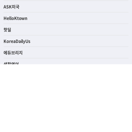
연예/스포츠
ASK미국
HelloKtown
핫딜
KoreaDailyUs
에듀브리지
생활영어
업소록
의료관광
해피빌리지
ABOUT
ADVERTISING
PRIVACY POLICY
TERMS OF SERVICE
윤리경영
고객센터
News Tips & Corrections