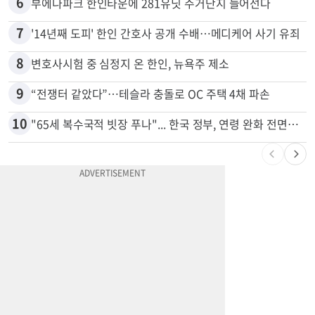
5
쌀·라면 값 최대 80% 할인…H마트 ‘폭탄 세일’
6
부에나파크 한인타운에 281유닛 주거단지 들어선다
7
'14년째 도피' 한인 간호사 공개 수배…메디케어 사기 유죄
8
변호사시험 중 심정지 온 한인, 뉴욕주 제소
9
“전쟁터 같았다”…테슬라 충돌로 OC 주택 4채 파손
10
"65세 복수국적 빗장 푸나"... 한국 정부, 연령 완화 전면 추진