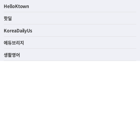
ASK미국
HelloKtown
핫딜
KoreaDailyUs
에듀브리지
생활영어
업소록
의료관광
해피빌리지
ABOUT
ADVERTISING
PRIVACY POLICY
TERMS OF SERVICE
윤리경영
고객센터
News Tips & Corrections
690 Wilshire Place Los Angeles, CA 90005
TEL. (213) 368-2500 FAX. (213) 389-6196