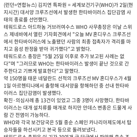
(런던=연합뉴스) 김지연 특파원 = 세계보건기구(WHO)가 2일(현
지시간) 대서양 크루즈선에서 발생한 한타바이러스 집단감염 사
태의 종료를 선언했다.
테워드로스 아드하놈 거브러여수스 WHO 사무총장은 이날 스위
스 제네바에서 열린 기자회견에서 "오늘 MV 혼디우스 크루즈선
에서 한타바이러스에 노출됐던 사람의 최종 접촉자가 격리를 마
치고 음성 판정을 받아 귀가했다"고 밝혔다.
테워드로스 총장은 "5월 25일 이후로 추가 보고된 사례는 없
다"며 "그러므로 WHO는 한타바이러스 발생이 끝난 것으로 간
주한다고 기쁘게 발표한다"고 말했다.
약 150명을 태운 네덜란드 선적의 크루즈선 MV 혼디우스가 4월
1일 아르헨티나에서 출항해 대서양을 항해하던 중 선내 한타바
이러스 집단감염이 발생했다.
확진·의심사례 총 13건이 있었고 그중 3명이 사망했다. 한타바
이러스는 대개 설치류를 매개로 하지만 안데스 변종은 드물게 사
람 간 전염이 가능하다.
WHO와 각국 보건당국은 5월 중순 스페인 카나리아제도에서 탑
승자들을 하선시키고 본국 등으로 돌려보냈다.
테워드로스 총장은 이 기간 30여개 국 당국에서 파악해 후속 조