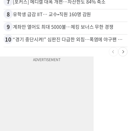
6
'14년째 도피' 한인 간호사 공개 수배…메디케어 사기 유죄
7
[포커스] 메디캘 대폭 개편…자산한도 84% 축소
8
유학생 급감 IIT… 교수•직원 160명 감원
9
계좌만 열어도 최대 5000불…체킹 보너스 무한 경쟁
10
“경기 중단시켜!” 심판진 다급한 외침…폭염에 야구팬 쓰러졌다