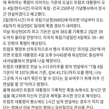
에 육박하는 폭염이 이어지는 가운데 도널드 트럼프 대통령이 오
는 4일(현지시간) 미국의 독립·건국 250주년 기념행사에서 장시
간 연설하겠다고 예고했다.
2일(현지시간) 미국 국립기상청(NWS)에 따르면 이날부터 오는
4일까지 워싱턴DC 일대에 폭염 경보가 내려졌다.
이날 워싱턴DC의 최고 기온은 섭씨 38도를 기록했고 3일은 39
도까지 올라갈 전망이다. 미국의 독립기념일인 4일에도 39∼40
도 안팎의 폭염이 예상된다.
트럼프 행정부 산하조직으로서 행사 주최자인 '프리덤 250'에 따
르면 트럼프 대통령은 4일 오후 9시45분께 워싱턴DC 중심부의
내셔널몰에서 연설에 나설 예정이다.
트럼프 대통령은 전날 노스다코타주를 찾아 연설에서 "7월 4일
기온이 약 107도(화씨 기준, 섭씨 41.7도)까지 오를 텐데, 나는
그곳에 가서 내가 뭐든지 할 수 있다는 걸 보여주기 위해 아주 긴
연설을 할 것"이라고 밝혔다.
올해 80세인 트럼프 대통령이 기록적인 폭염 속에서도 장시간 연
설을 예고하며 자신의 건강과 체력을 과시한 것으로 해석된다.
트럼프 대통령이 평소에도 1시간 넘게 연설하는 경우가 적지 않
다는 점에서 이날 연설이 얼마나 길어질지도 관심을 끈다.