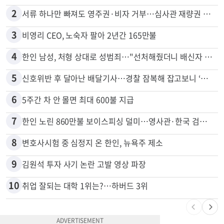
2
서류 하나만 빠져도 영주권·비자 거부…심사관 재량권 대폭 확대
3
비영리 CEO, 노숙자 팔아 2년간 165만불
4
한인 남성, 처형 상대로 성범죄…"선처해줬더니 배신자 취급"
5
신호위반 후 달아난 배달기사…경찰 잠복해 잡고보니 ‘반전’
6
5주간 차 안 몰면 최대 600불 지급
7
한인 노린 860만불 보이스피싱 덜미…영사관·한국 검찰 사칭
8
변호사시험 중 심정지 온 한인, 뉴욕주 제소
9
김원석 투자 사기 논란 고발 영상 파장
10
취업 잘되는 대학 1위는?…하버드 3위