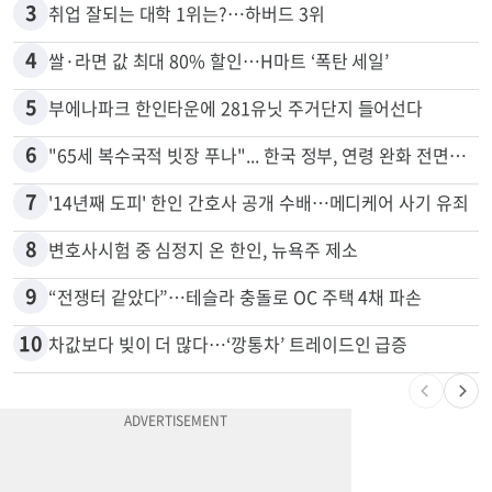
3
취업 잘되는 대학 1위는?…하버드 3위
4
쌀·라면 값 최대 80% 할인…H마트 ‘폭탄 세일’
5
부에나파크 한인타운에 281유닛 주거단지 들어선다
6
"65세 복수국적 빗장 푸나"... 한국 정부, 연령 완화 전면 추진
7
'14년째 도피' 한인 간호사 공개 수배…메디케어 사기 유죄
8
변호사시험 중 심정지 온 한인, 뉴욕주 제소
9
“전쟁터 같았다”…테슬라 충돌로 OC 주택 4채 파손
10
차값보다 빚이 더 많다…‘깡통차’ 트레이드인 급증