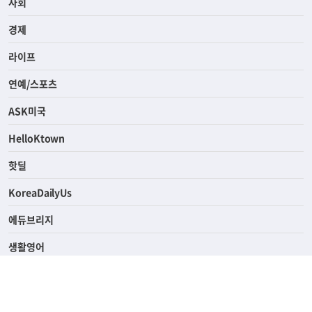
사회
경제
라이프
연예/스포츠
ASK미국
HelloKtown
핫딜
KoreaDailyUs
에듀브리지
생활영어
업소록
의료관광