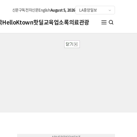
신문구독
전자신문
English
August 5, 2026
국
HelloKtown
핫딜
교육
업소록
의료관광