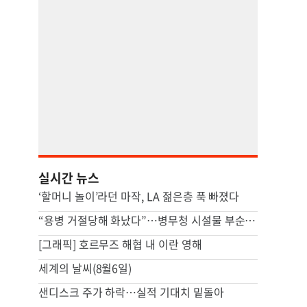
실시간 뉴스
‘할머니 놀이’라던 마작, LA 젊은층 푹 빠졌다
“용병 거절당해 화났다”…병무청 시설물 부순 40대 구속 송치
[그래픽] 호르무즈 해협 내 이란 영해
세계의 날씨(8월6일)
샌디스크 주가 하락…실적 기대치 밑돌아