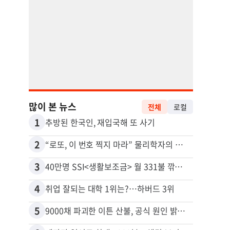
많이 본 뉴스
전체
로컬
1
11
추방된 한국인, 재입국해 또 사기
2
12
“로또, 이 번호 찍지 마라” 물리학자의 당첨금 높이는 비밀
3
13
40만명 SSI<생활보조금> 월 331불 깎이나
4
14
취업 잘되는 대학 1위는?…하버드 3위
5
15
9000채 파괴한 이튼 산불, 공식 원인 밝혀졌다