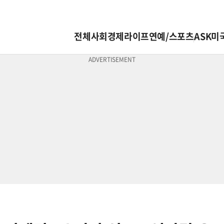
전체
사회
경제
라이프
연예/스포츠
ASK미