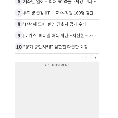
6
16
계좌만 열어도 최대 5000불…체킹 보너스 무한 경쟁
7
17
유학생 급감 IIT… 교수•직원 160명 감원
8
18
'14년째 도피' 한인 간호사 공개 수배…메디케어 사기 유죄
9
19
[포커스] 메디캘 대폭 개편…자산한도 84% 축소
10
20
“경기 중단시켜!” 심판진 다급한 외침…폭염에 야구팬 쓰러졌다