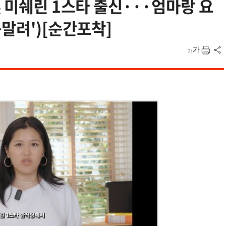
美 미쉐린 1스타 출신···엄마랑 요
못말려')[순간포착]