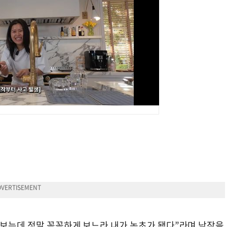
 보는데 정말 꼼꼼하게 보느라 내가 녹초가 됐다”라며 낮잠을