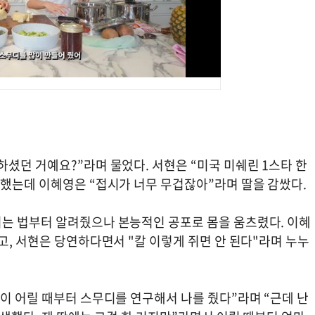
셨던 거예요?”라며 물었다. 서현은 “미국 미쉐린 1스타 한
말했는데 이혜영은 “접시가 너무 무겁잖아”라며 딸을 감쌌다.
는 법부터 알려줬으나 본능적인 공포로 몸을 움츠렸다. 이혜
고, 서현은 당연하다면서 "칼 이렇게 쥐면 안 된다"라며 누누
이 어릴 때부터 스무디를 연구해서 나를 줬다”라며 “근데 난