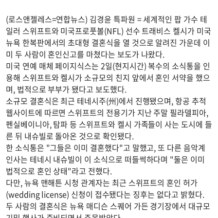
(로스앤젤레스=연합뉴스) 김경윤 특파원 = 세계적인 팝 가수 테
일러 스위프트와 미국프로풋볼(NFL) 선수 트래비스 켈시가 미국
뉴욕 한복판에서의 초대형 결혼식을 열 것으로 알려진 가운데 이
미 두 사람이 혼인신고를 마쳤다는 보도가 나왔다.
미국 연예 매체 페이지식스는 2일(현지시간) 복수의 소식통을 인
용해 스위프트와 켈시가 소규모의 친지 앞에서 혼인 서약을 했으
며, 법적으로 부부가 됐다고 보도했다.
소규모 결혼식은 최근 테네시주(州)에서 진행됐으며, 항공 추적
웹사이트에 따르면 스위프트의 전용기가 지난 주말 필라델피아,
펜실베이니아, 탐파 등 스위프트와 켈시 가족들이 사는 도시에 들
른 뒤 내슈빌로 돌아온 것으로 확인됐다.
한 소식통은 "그들은 이미 결혼했다"고 말했고, 또 다른 음악계
인사는 테네시 내슈빌이 이 소식으로 떠들썩하다며 "둘은 이미
법적으로 혼인 상태"라고 전했다.
다만, 뉴욕 맨해튼 시청 관계자는 최근 스위프트의 혼인 허가
(wedding license) 신청이 접수됐다는 징후는 없다고 밝혔다.
두 사람의 결혼식은 뉴욕 매디슨 스퀘어 가든 경기장에서 대규모
기밀 행사가 준비되면서 주목받았다.