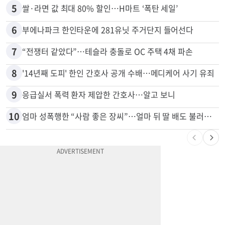
5
쌀·라면 값 최대 80% 할인…H마트 ‘폭탄 세일’
6
부에나파크 한인타운에 281유닛 주거단지 들어선다
7
“전쟁터 같았다”…테슬라 충돌로 OC 주택 4채 파손
8
'14년째 도피' 한인 간호사 공개 수배…메디케어 사기 유죄
9
응급실서 폭력 환자 제압한 간호사…알고 보니
10
엄마 성폭행한 “사람 좋은 장씨”…얼마 뒤 딸 배도 불러왔다