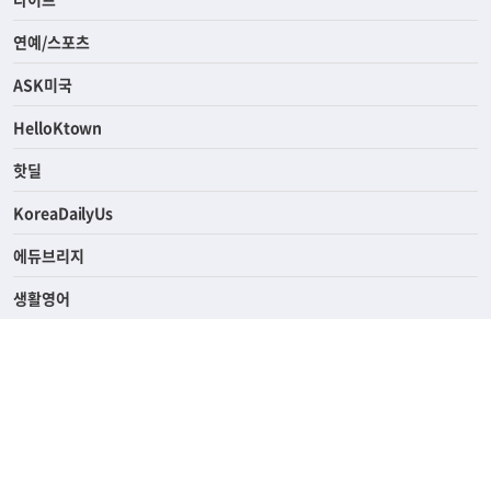
연예/스포츠
ASK미국
HelloKtown
핫딜
KoreaDailyUs
에듀브리지
생활영어
업소록
의료관광
해피빌리지
ABOUT
ADVERTISING
PRIVACY POLICY
TERMS OF SERVICE
윤리경영
고객센터
News Tips & Corrections