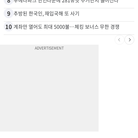
7
“내 딸 건드렸지” 성폭행범 유인해 ‘탕탕’…아빠의 복수 결말
8
부에나파크 한인타운에 281유닛 주거단지 들어선다
9
추방된 한국인, 재입국해 또 사기
10
계좌만 열어도 최대 5000불…체킹 보너스 무한 경쟁