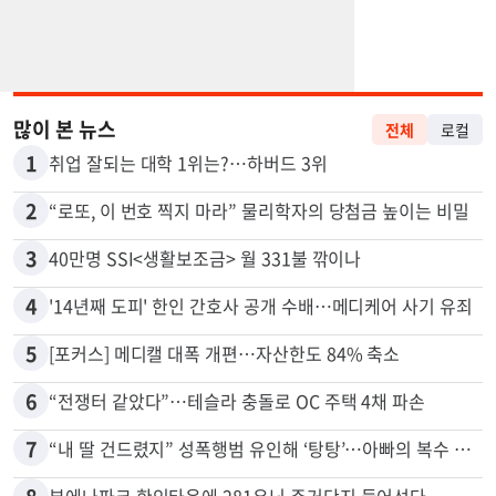
많이 본 뉴스
전체
로컬
1
취업 잘되는 대학 1위는?…하버드 3위
2
“로또, 이 번호 찍지 마라” 물리학자의 당첨금 높이는 비밀
3
40만명 SSI<생활보조금> 월 331불 깎이나
4
'14년째 도피' 한인 간호사 공개 수배…메디케어 사기 유죄
5
[포커스] 메디캘 대폭 개편…자산한도 84% 축소
6
“전쟁터 같았다”…테슬라 충돌로 OC 주택 4채 파손