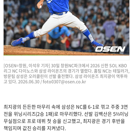
[OSEN=창원, 이석우 기자] 30일 창원NC파크에서 2026 신한 SOL KBO
리그 NC 다이노스와 삼성 라이온즈의 경기가 열렸다. 홈팀 NC는 테일러가,
방문팀 삼성은 오러클린이 선발 출전했다. 삼성 라이온즈 최지광이 역투하
고 있다. 2026.06.30 /
foto0307@osen.co.kr
최지광의 든든한 마무리 속에 삼성은 NC를 6-1로 꺾고 주중 3연
전을 위닝시리즈(2승 1패)로 마무리했다. 선발 김백산은 5⅔이닝
무실점으로 프로 데뷔 첫 승을 신고했고, 최지광은 경기 후반을
책임지며 값진 승리를 지켜냈다.