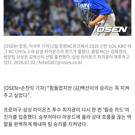
[OSEN=창원, 이석우 기자] 2일 창원NC파크에서 2026 신한 SOL KBO 리
그 NC 다이노스와 삼성 라이온즈의 경기가 열렸다. 홈팀 NC는 김태경이,
방문팀 삼성은 김백산이 선발 출전했다. 삼성 라이온즈 최지광이 역투하고
있다. 2026.07.02 /
foto0307@osen.co.kr
[OSEN=손찬익 기자] "힘들었지만 (김)백산이의 승리는 꼭 지켜
주고 싶었다".
프로야구 삼성 라이온즈 투수 최지광이 다시 한 번 '필승 카드'의
진가를 입증했다. 승부처마다 마운드에 올라 상대 흐름을 끊는 역
할을 완벽하게 해내며 팀 승리를 지켜냈다.