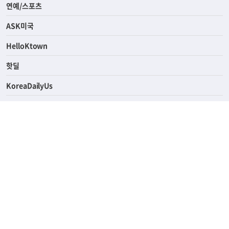
연예/스포츠
ASK미국
HelloKtown
핫딜
KoreaDailyUs
에듀브리지
생활영어
업소록
의료관광
해피빌리지
ABOUT
ADVERTISING
PRIVACY POLICY
TERMS OF SERVICE
윤리경영
고객센터
News Tips & Corrections
690 Wilshire Place Los Angeles, CA 90005