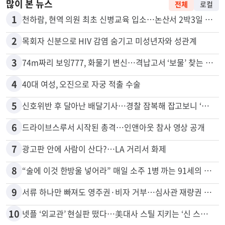
많이 본 뉴스
전체
로컬
1
천하람, 현역 의원 최초 신병교육 입소…논산서 2박3일 생활
2
목회자 신분으로 HIV 감염 숨기고 미성년자와 성관계
3
74m짜리 보잉777, 화물기 변신…격납고서 ‘보물’ 찾는 인천공항
4
40대 여성, 오진으로 자궁 적출 수술
5
신호위반 후 달아난 배달기사…경찰 잠복해 잡고보니 ‘반전’
6
드라이브스루서 시작된 총격…인앤아웃 참사 영상 공개
7
광고판 안에 사람이 산다?…LA 거리서 화제
8
“술에 이것 한방울 넣어라” 매일 소주 1병 까는 91세의 철칙
9
서류 하나만 빠져도 영주권·비자 거부…심사관 재량권 대폭 확대
10
넷플 ‘외교관’ 현실판 떴다…美대사 스틸 지키는 ‘신 스틸러’