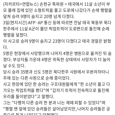
(자카르타=연합뉴스) 손현규 특파원 = 태국에서 11살 소년이 부
모 몰래 집에 있던 소형트럭을 몰고 도로에 나갔다가 순례 행렬을
덮쳐 승려 9명이 숨지고 20명 넘게 다쳤다.
3일(현지시간) AFP·AP 통신 등에 따르면 전날 태국 북동부 묵다
한주에서 11살 A군이 몰던 픽업트럭이 도로변으로 돌진해 순례
행렬을 덮쳤다.
이 사고로 승려 9명이 숨지고 23명이 다쳤다고 태국 경찰은 밝혔
다.
5명은 현장에서 사망했으며 나머지 4명은 병원으로 옮겨진 뒤 숨
졌다. 부상자들 가운데 4명은 위독한 상태여서 사망자가 더 늘어
날 수도 있다.
당시 승려 35명과 신도 5명은 묵다한주 사원에서 우본라차타니
주에 있는 다른 사원으로 순례 중이었다.
사고 현장에 있던 한 승려는 구조대원들에게 "한 소년이 몰고 다
가오는 픽업트럭을 봤다"며 "갑자기 트럭이 전속력으로 돌진해
우리를 들이받았다"고 말했다.
그는 "다행히 다른 승려 한 분과 나는 제때 피할 수 있었다"며
"행렬 맨 앞에 있던 승려들은 살아남았지만, 나머지 승려들은 공
중으로 튕겨 나갔다"고 덧붙였다.