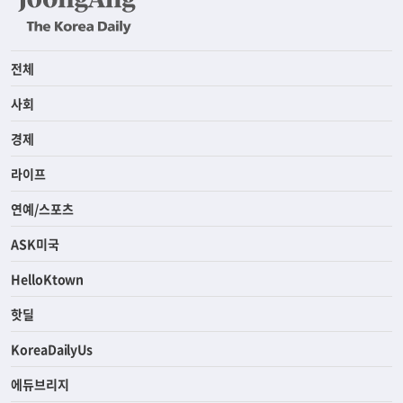
전체
사회
경제
라이프
연예/스포츠
ASK미국
HelloKtown
핫딜
KoreaDailyUs
에듀브리지