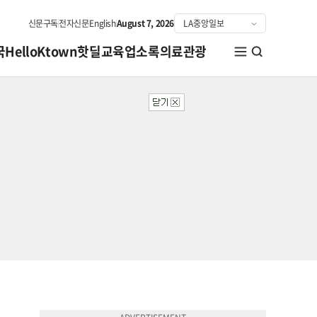
신문구독
전자신문
English
August 7, 2026
국
HelloKtown
핫딜
교육
업소록
의료관광