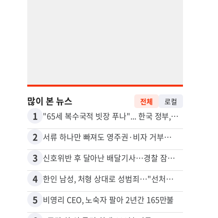
많이 본 뉴스
전체
로컬
1
11
"65세 복수국적 빗장 푸나"... 한국 정부, 연령 완화 전면 추진
2
12
서류 하나만 빠져도 영주권·비자 거부…심사관 재량권 대폭 확대
취업 
3
13
신호위반 후 달아난 배달기사…경찰 잠복해 잡고보니 ‘반전’
4
14
한인 남성, 처형 상대로 성범죄…"선처해줬더니 배신자 취급"
5
15
비영리 CEO, 노숙자 팔아 2년간 165만불