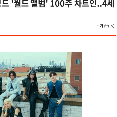
보드 '월드 앨범' 100주 차트인..4세