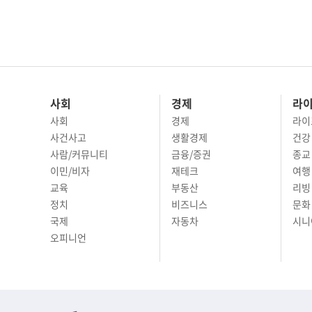
사회
경제
라
사회
경제
라이
사건사고
생활경제
건강
사람/커뮤니티
금융/증권
종교
이민/비자
재테크
여행 
교육
부동산
리빙
정치
비즈니스
문화 
국제
자동차
시니
오피니언