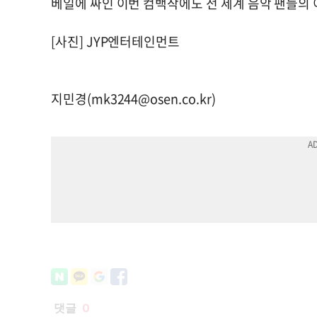
베일에 싸인 이번 컴백작에도 전 세계 음악 팬들의 
[사진] JYP엔터테인먼트
지민경(
mk3244@osen.co.kr
)