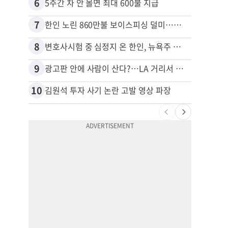
6
16
5주간 차 안 몰면 최대 600불 지급
7
17
한인 노린 860만불 보이스피싱 덜미…영사관·한국 검찰 사칭
8
18
변호사시험 중 심정지 온 한인, 뉴욕주 제소
9
19
광고판 안에 사람이 산다?…LA 거리서 화제
10
20
김원석 투자 사기 논란 고발 영상 파장