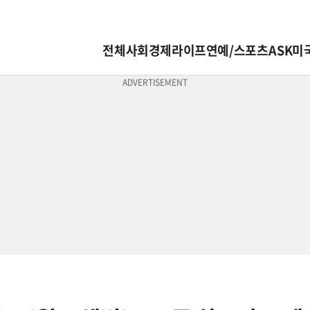
전체
사회
경제
라이프
연예/스포츠
ASK미