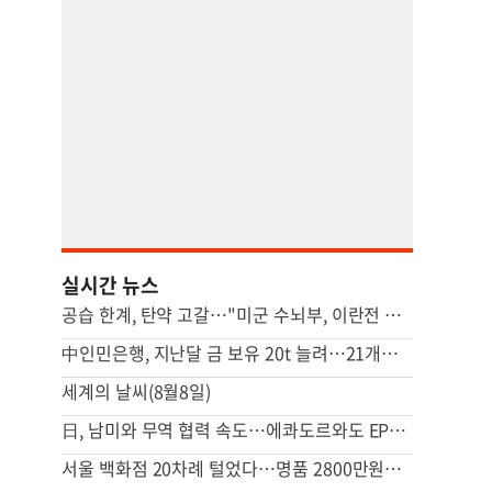
실시간 뉴스
공습 한계, 탄약 고갈…"미군 수뇌부, 이란전 출구전략 모색중"
中인민은행, 지난달 금 보유 20t 늘려…21개월 연속 증가세
세계의 날씨(8월8일)
日, 남미와 무역 협력 속도…에콰도르와도 EPA 협상 추진
서울 백화점 20차례 털었다…명품 2800만원어치 훔친 중국인