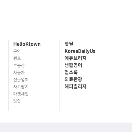
HelloKtown
핫딜
KoreaDailyUs
구인
에듀브리지
렌트
생활영어
부동산
업소록
자동차
의료관광
전문업체
해피빌리지
사고팔기
마켓세일
맛집