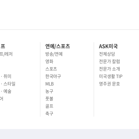
이프
연예/스포츠
ASK미국
프/레저
방송/연예
전체상담
영화
전문가 칼럼
스포츠
전문가 소개
· 취미
한국야구
미국생활 TIP
 · 스타일
MLB
영주권 문호
· 예술
농구
어
풋볼
골프
축구