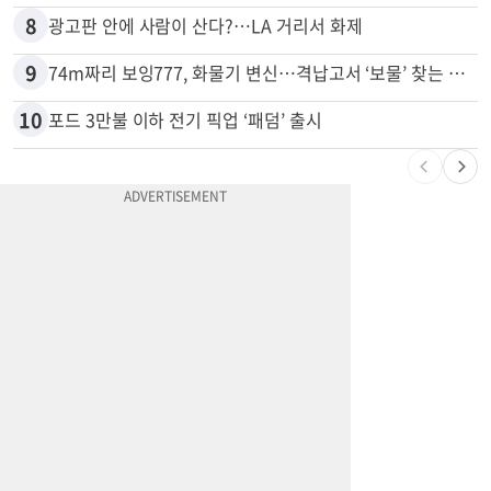
7
잠수 중 공기 끊었다? 랍스터 자리 다툼이 살인미수 사건으로
8
광고판 안에 사람이 산다?…LA 거리서 화제
9
74m짜리 보잉777, 화물기 변신…격납고서 ‘보물’ 찾는 인천공항
10
포드 3만불 이하 전기 픽업 ‘패덤’ 출시