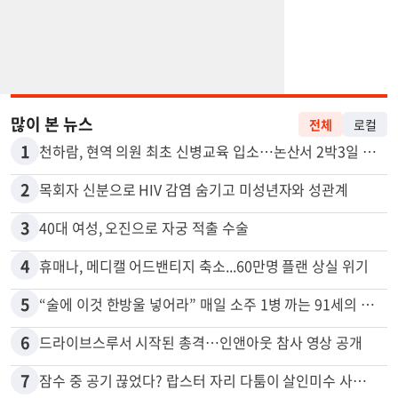
많이 본 뉴스
전체
로컬
1
천하람, 현역 의원 최초 신병교육 입소…논산서 2박3일 생활
2
목회자 신분으로 HIV 감염 숨기고 미성년자와 성관계
3
40대 여성, 오진으로 자궁 적출 수술
4
휴매나, 메디캘 어드밴티지 축소...60만명 플랜 상실 위기
5
“술에 이것 한방울 넣어라” 매일 소주 1병 까는 91세의 철칙
6
드라이브스루서 시작된 총격…인앤아웃 참사 영상 공개