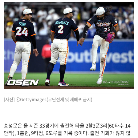
[사진] ⓒGettyimages(무단전재 및 재배포 금지)
송성문은 올 시즌 33경기에 출전해 타율 2할3푼3리(60타수 14
안타), 1홈런, 9타점, 6도루를 기록 중이다. 출전 기회가 많지 않