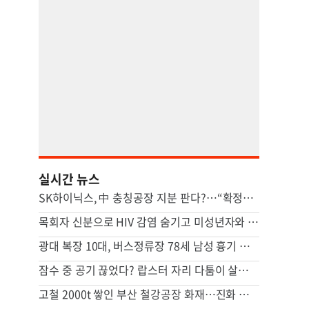
실시간 뉴스
SK하이닉스, 中 충칭공장 지분 판다?…“확정된 바는 없다”
목회자 신분으로 HIV 감염 숨기고 미성년자와 성관계
광대 복장 10대, 버스정류장 78세 남성 흉기 살해 혐의
잠수 중 공기 끊었다? 랍스터 자리 다툼이 살인미수 사건으로
고철 2000t 쌓인 부산 철강공장 화재…진화 장기전