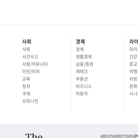
사회
경제
라
사회
경제
라이
사건사고
생활경제
건강
사람/커뮤니티
금융/증권
종교
이민/비자
재테크
여행 
교육
부동산
리빙
정치
비즈니스
문화 
국제
자동차
시니
오피니언
ABOUT
ADVERTISING
P