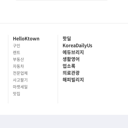
HelloKtown
핫딜
KoreaDailyUs
구인
에듀브리지
렌트
생활영어
부동산
업소록
자동차
의료관광
전문업체
해피빌리지
사고팔기
마켓세일
맛집