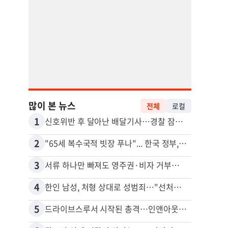
많이 본 뉴스
전체
로컬
1
11
신호위반 후 달아난 배달기사…경찰 잠복해 잡고보니 ‘반전’
2
12
"65세 복수국적 빗장 푸나"... 한국 정부, 연령 완화 전면 추진
3
13
서류 하나만 빠져도 영주권·비자 거부…심사관 재량권 대폭 확대
4
14
한인 남성, 처형 상대로 성범죄…"선처해줬더니 배신자 취급"
5
15
드라이브스루서 시작된 총격…인앤아웃 참사 영상 공개
포드 