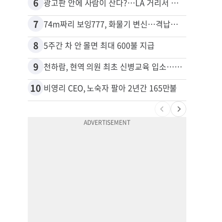
6
16
광고판 안에 사람이 산다?…LA 거리서 화제
7
17
74m짜리 보잉777, 화물기 변신…격납고서 ‘보물’ 찾는 인천공항
김원석
8
18
5주간 차 안 몰면 최대 600불 지급
9
19
천하람, 현역 의원 최초 신병교육 입소…논산서 2박3일 생활
10
20
비영리 CEO, 노숙자 팔아 2년간 165만불