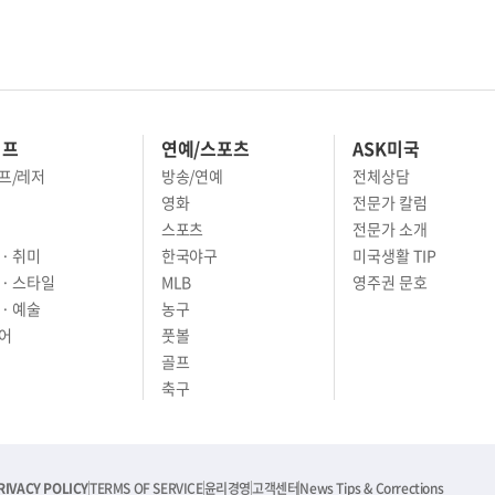
이프
연예/스포츠
ASK미국
프/레저
방송/연예
전체상담
영화
전문가 칼럼
스포츠
전문가 소개
· 취미
한국야구
미국생활 TIP
 · 스타일
MLB
영주권 문호
· 예술
농구
어
풋볼
골프
축구
RIVACY POLICY
TERMS OF SERVICE
윤리경영
고객센터
News Tips & Corrections