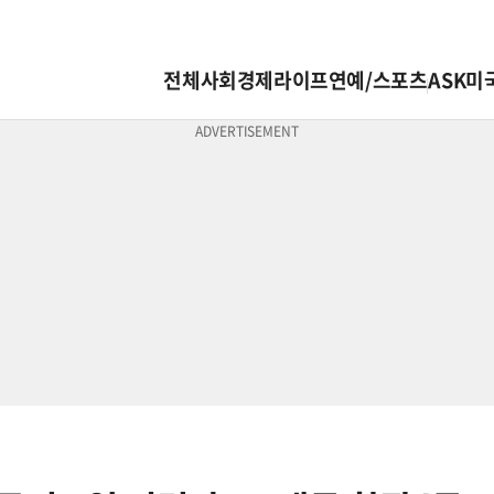
전체
사회
경제
라이프
연예/스포츠
ASK미