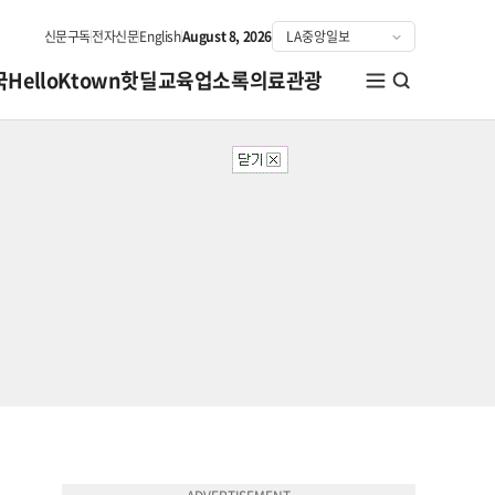
신문구독
전자신문
English
August 8, 2026
국
HelloKtown
핫딜
교육
업소록
의료관광