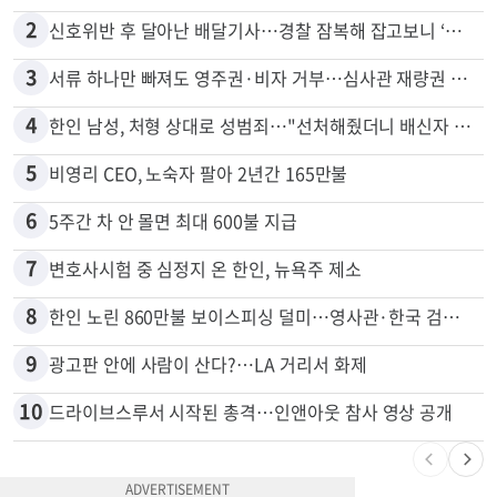
2
신호위반 후 달아난 배달기사…경찰 잠복해 잡고보니 ‘반전’
3
서류 하나만 빠져도 영주권·비자 거부…심사관 재량권 대폭 확대
4
한인 남성, 처형 상대로 성범죄…"선처해줬더니 배신자 취급"
5
비영리 CEO, 노숙자 팔아 2년간 165만불
6
5주간 차 안 몰면 최대 600불 지급
7
변호사시험 중 심정지 온 한인, 뉴욕주 제소
8
한인 노린 860만불 보이스피싱 덜미…영사관·한국 검찰 사칭
9
광고판 안에 사람이 산다?…LA 거리서 화제
10
드라이브스루서 시작된 총격…인앤아웃 참사 영상 공개