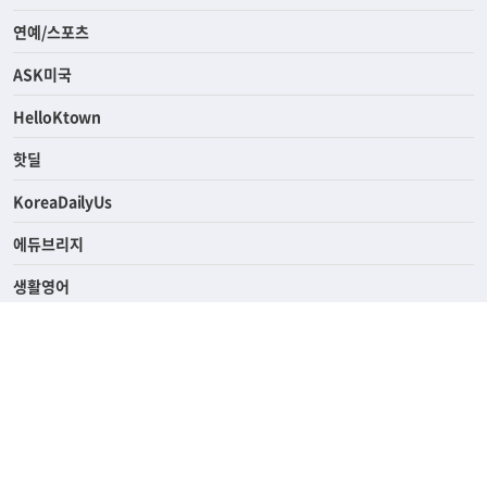
연예/스포츠
ASK미국
HelloKtown
핫딜
KoreaDailyUs
에듀브리지
생활영어
업소록
의료관광
해피빌리지
ABOUT
ADVERTISING
PRIVACY POLICY
TERMS OF SERVICE
윤리경영
고객센터
News Tips & Corrections