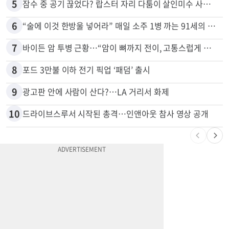
5
잠수 중 공기 끊었다? 랍스터 자리 다툼이 살인미수 사건으로
6
“술에 이것 한방울 넣어라” 매일 소주 1병 까는 91세의 철칙
7
바이든 암 투병 근황…“암이 뼈까지 전이, 고통스럽게 투병 중”
8
포드 3만불 이하 전기 픽업 ‘패덤’ 출시
9
광고판 안에 사람이 산다?…LA 거리서 화제
10
드라이브스루서 시작된 총격…인앤아웃 참사 영상 공개