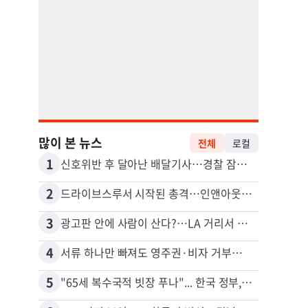
많이 본 뉴스
전체
로컬
1
11
신호위반 후 달아난 배달기사…경찰 잠복해 잡고보니 ‘반전’
2
12
드라이브스루서 시작된 총격…인앤아웃 참사 영상 공개
3
13
광고판 안에 사람이 산다?…LA 거리서 화제
5주간
4
14
서류 하나만 빠져도 영주권·비자 거부…심사관 재량권 대폭 확대
포드 
5
15
"65세 복수국적 빗장 푸나"... 한국 정부, 연령 완화 전면 추진