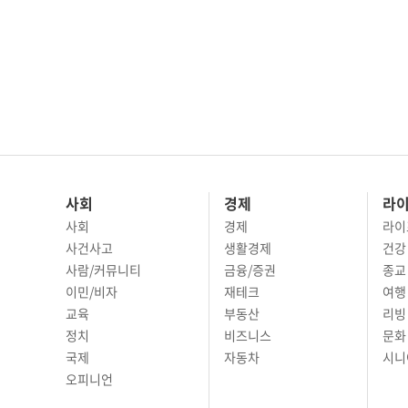
사회
경제
라
사회
경제
라이
사건사고
생활경제
건강
사람/커뮤니티
금융/증권
종교
이민/비자
재테크
여행 
교육
부동산
리빙
정치
비즈니스
문화 
국제
자동차
시니