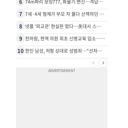
6
16
74m짜리 보잉777, 화물기 변신…격납고서 ‘보물’ 찾는 인천공항
40대
7
17
7세·4세 형제가 부모 차 몰다 산책하던 여성 들이받아
8
18
넷플 ‘외교관’ 현실판 떴다…美대사 스틸 지키는 ‘신 스틸러’
9
19
천하람, 현역 의원 최초 신병교육 입소…논산서 2박3일 생활
10
20
한인 남성, 처형 상대로 성범죄…"선처해줬더니 배신자 취급"
“50