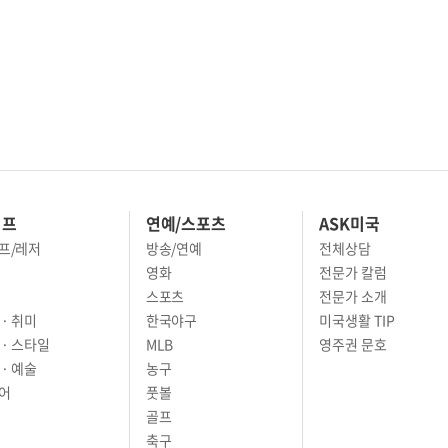
이프
연예/스포츠
ASK미국
프/레저
방송/연예
전체상담
영화
전문가 칼럼
스포츠
전문가 소개
· 취미
한국야구
미국생활 TIP
 · 스타일
MLB
영주권 문호
· 예술
농구
어
풋볼