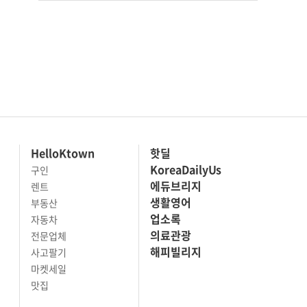
HelloKtown
핫딜
KoreaDailyUs
구인
에듀브리지
렌트
생활영어
부동산
업소록
자동차
의료관광
전문업체
해피빌리지
사고팔기
마켓세일