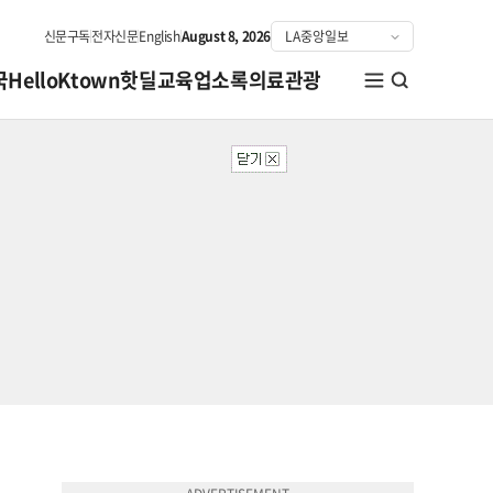
신문구독
전자신문
English
August 8, 2026
국
HelloKtown
핫딜
교육
업소록
의료관광