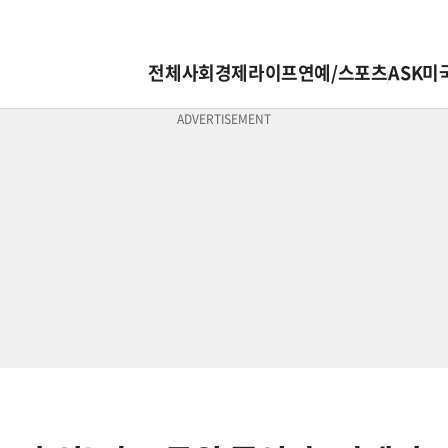
전체
사회
경제
라이프
연예/스포츠
ASK미