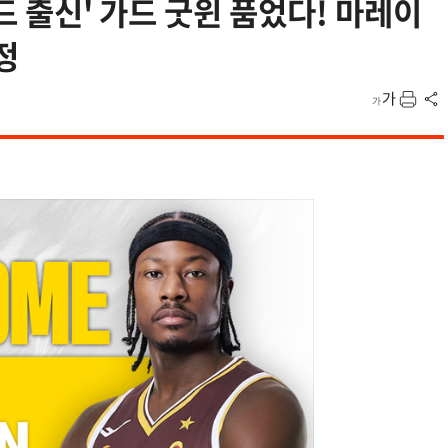
운드 출신' 가드 굿윈 품었다! 마레이
정