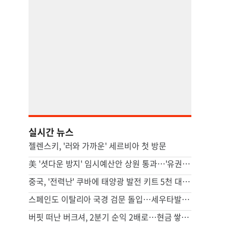
실시간 뉴스
젤렌스키, '러와 가까운' 세르비아 첫 방문
美 '셧다운 방지' 임시예산안 상원 통과…'유권자 ID법'은 좌절
중국, '전력난' 쿠바에 태양광 발전 키트 5천 대 기증
스페인도 이탈리아 국경 검문 돌입…세우타발 갈등 고조
버핏 떠난 버크셔, 2분기 순익 2배로…현금 쌓기서 투자로 전환