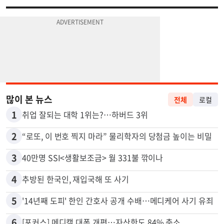
많이 본 뉴스
전체
로컬
1
취업 잘되는 대학 1위는?…하버드 3위
2
“로또, 이 번호 찍지 마라” 물리학자의 당첨금 높이는 비밀
3
40만명 SSI<생활보조금> 월 331불 깎이나
4
추방된 한국인, 재입국해 또 사기
5
'14년째 도피' 한인 간호사 공개 수배…메디케어 사기 유죄
6
[포커스] 메디캘 대폭 개편…자산한도 84% 축소