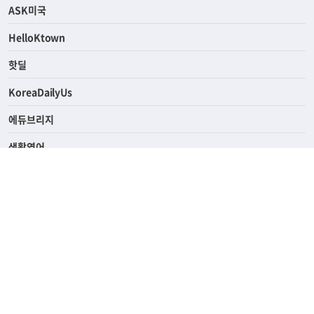
ASK미국
HelloKtown
핫딜
KoreaDailyUs
에듀브리지
생활영어
업소록
의료관광
해피빌리지
ABOUT
ADVERTISING
PRIVACY POLICY
TERMS OF SERVICE
윤리경영
고객센터
News Tips & Corrections
690 Wilshire Place Los Angeles, CA 90005
TEL. (213) 368-2500 FAX. (213) 389-6196