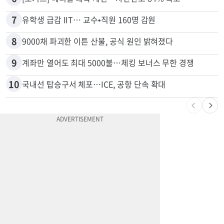
7
유학생 급감 IIT… 교수•직원 160명 감원
8
9000채 파괴한 이튼 산불, 공식 원인 밝혀졌다
9
계좌만 열어도 최대 5000불…체킹 보너스 무한 경쟁
10
국내선 탑승구서 체포…ICE, 공항 단속 확대