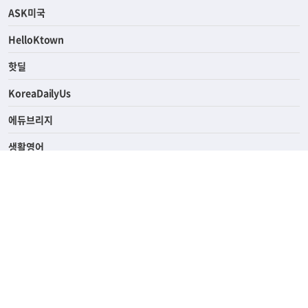
연예/스포츠
ASK미국
HelloKtown
핫딜
KoreaDailyUs
에듀브리지
생활영어
업소록
의료관광
해피빌리지
ABOUT
ADVERTISING
PRIVACY POLICY
TERMS OF SERVICE
윤리경영
고객센터
News Tips & Corrections