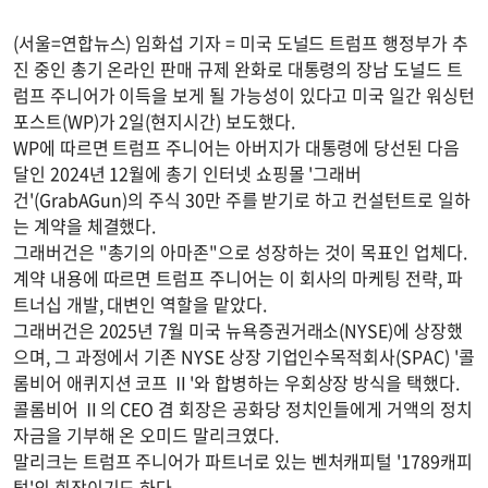
(서울=연합뉴스) 임화섭 기자 = 미국 도널드 트럼프 행정부가 추
진 중인 총기 온라인 판매 규제 완화로 대통령의 장남 도널드 트
럼프 주니어가 이득을 보게 될 가능성이 있다고 미국 일간 워싱턴
포스트(WP)가 2일(현지시간) 보도했다.
WP에 따르면 트럼프 주니어는 아버지가 대통령에 당선된 다음
달인 2024년 12월에 총기 인터넷 쇼핑몰 '그래버
건'(GrabAGun)의 주식 30만 주를 받기로 하고 컨설턴트로 일하
는 계약을 체결했다.
그래버건은 "총기의 아마존"으로 성장하는 것이 목표인 업체다.
계약 내용에 따르면 트럼프 주니어는 이 회사의 마케팅 전략, 파
트너십 개발, 대변인 역할을 맡았다.
그래버건은 2025년 7월 미국 뉴욕증권거래소(NYSE)에 상장했
으며, 그 과정에서 기존 NYSE 상장 기업인수목적회사(SPAC) '콜
롬비어 애퀴지션 코프 Ⅱ'와 합병하는 우회상장 방식을 택했다.
콜롬비어 Ⅱ의 CEO 겸 회장은 공화당 정치인들에게 거액의 정치
자금을 기부해 온 오미드 말리크였다.
말리크는 트럼프 주니어가 파트너로 있는 벤처캐피털 '1789캐피
털'의 회장이기도 하다.