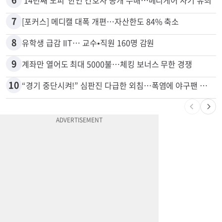
5
9000채 파괴한 이튼 산불, 공식 원인 밝혀졌다
6
'14년째 도피' 한인 간호사 공개 수배…메디케어 사기 유죄
7
[포커스] 메디캘 대폭 개편…자산한도 84% 축소
8
유학생 급감 IIT… 교수•직원 160명 감원
9
계좌만 열어도 최대 5000불…체킹 보너스 무한 경쟁
10
“경기 중단시켜!” 심판진 다급한 외침…폭염에 야구팬 쓰러졌다