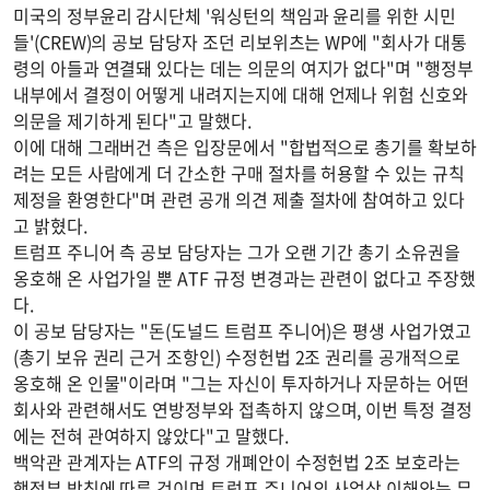
미국의 정부윤리 감시단체 '워싱턴의 책임과 윤리를 위한 시민
들'(CREW)의 공보 담당자 조던 리보위츠는 WP에 "회사가 대통
령의 아들과 연결돼 있다는 데는 의문의 여지가 없다"며 "행정부
내부에서 결정이 어떻게 내려지는지에 대해 언제나 위험 신호와
의문을 제기하게 된다"고 말했다.
이에 대해 그래버건 측은 입장문에서 "합법적으로 총기를 확보하
려는 모든 사람에게 더 간소한 구매 절차를 허용할 수 있는 규칙
제정을 환영한다"며 관련 공개 의견 제출 절차에 참여하고 있다
고 밝혔다.
트럼프 주니어 측 공보 담당자는 그가 오랜 기간 총기 소유권을
옹호해 온 사업가일 뿐 ATF 규정 변경과는 관련이 없다고 주장했
다.
이 공보 담당자는 "돈(도널드 트럼프 주니어)은 평생 사업가였고
(총기 보유 권리 근거 조항인) 수정헌법 2조 권리를 공개적으로
옹호해 온 인물"이라며 "그는 자신이 투자하거나 자문하는 어떤
회사와 관련해서도 연방정부와 접촉하지 않으며, 이번 특정 결정
에는 전혀 관여하지 않았다"고 말했다.
백악관 관계자는 ATF의 규정 개폐안이 수정헌법 2조 보호라는
행정부 방침에 따른 것이며 트럼프 주니어의 사업상 이해와는 무