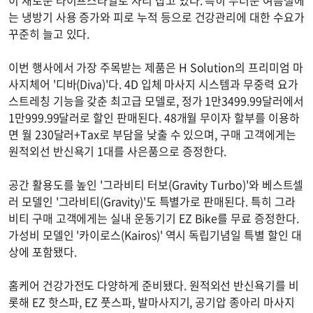
이 새로운 라이프스타일로 자리 잡고 있다. 특히 무더운 여름철에
는 냉방기 사용 증가와 피로 누적 등으로 건강관리에 대한 수요가
꾸준히 늘고 있다.
이번 행사에서 가장 주목받는 제품은 H Solution의 프리미엄 마
사지체어 '디바(Diva)'다. 4D 입체 마사지 시스템과 무중력 요가
스트레칭 기능을 갖춘 최고급 모델로, 정가 1만3499.99달러에서
1만999.99달러로 할인 판매된다. 48개월 무이자 할부를 이용하
면 월 230달러+Tax로 부담을 낮출 수 있으며, 구매 고객에게는
원적외선 반신욕기 1대를 사은품으로 증정한다.
공간 활용도를 높인 '그라비티 터보(Gravity Turbo)'와 베스트셀
러 모델인 '그라비티(Gravity)'도 특별가로 판매된다. 특히 그라
비티 구매 고객에게는 실내 운동기기 EZ Bike를 무료 증정한다.
가성비 모델인 '카이로스(Kairos)' 역시 독립기념일 특별 할인 대
상에 포함됐다.
홈케어 건강가전도 다양하게 준비됐다. 원적외선 반신욕기를 비
롯해 EZ 핫스파, EZ 풋스파, 발마사지기, 공기압 종아리 마사지