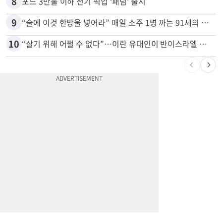
7
“6~7분 만에 에어컨 실외기 통째로 사라졌다” 애틀랜타서 실외기 도난 급증
8
포드 3만불 이하 전기 픽업 ‘패덤’ 출시
9
“술에 이것 한방울 넣어라” 매일 소주 1병 까는 91세의 철칙
10
“살기 위해 어쩔 수 없다”…이란 유대인이 반이스라엘 외치는 까닭