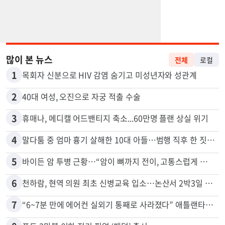
많이 본 뉴스
전체
로컬
1
목회자 신분으로 HIV 감염 숨기고 미성년자와 성관계
2
40대 여성, 오진으로 자궁 적출 수술
3
휴매나, 메디캘 어드밴티지 축소...60만명 플랜 상실 위기
4
말다툼 중 엄마 흉기 살해한 10대 아들…범행 직후 한 짓 충격
5
바이든 암 투병 근황…“암이 뼈까지 전이, 고통스럽게 투병 중”
6
천하람, 현역 의원 최초 신병교육 입소…논산서 2박3일 생활