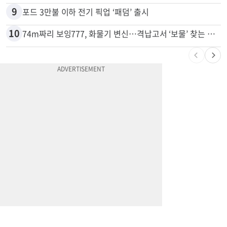
8
드라이브스루서 시작된 총격…인앤아웃 참사 영상 공개
9
포드 3만불 이하 전기 픽업 ‘패덤’ 출시
10
74m짜리 보잉777, 화물기 변신…격납고서 ‘보물’ 찾는 인천공항