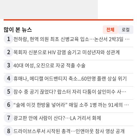
많이 본 뉴스
전체
로컬
1
천하람, 현역 의원 최초 신병교육 입소…논산서 2박3일 생활
2
목회자 신분으로 HIV 감염 숨기고 미성년자와 성관계
3
40대 여성, 오진으로 자궁 적출 수술
4
휴매나, 메디캘 어드밴티지 축소...60만명 플랜 상실 위기
5
잠수 중 공기 끊었다? 랍스터 자리 다툼이 살인미수 사건으로
6
“술에 이것 한방울 넣어라” 매일 소주 1병 까는 91세의 철칙
7
광고판 안에 사람이 산다?…LA 거리서 화제