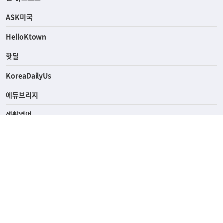
라이프
연예/스포츠
ASK미국
HelloKtown
핫딜
KoreaDailyUs
에듀브리지
생활영어
업소록
의료관광
해피빌리지
ABOUT
ADVERTISING
PRIVACY POLICY
TERMS OF SERVICE
윤리경영
고객센터
News Tips & Corrections