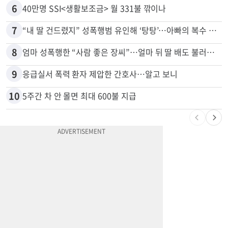
5
부에나파크 한인타운에 281유닛 주거단지 들어선다
6
40만명 SSI<생활보조금> 월 331불 깎이나
7
“내 딸 건드렸지” 성폭행범 유인해 ‘탕탕’…아빠의 복수 결말
8
엄마 성폭행한 “사람 좋은 장씨”…얼마 뒤 딸 배도 불러왔다
9
응급실서 폭력 환자 제압한 간호사…알고 보니
10
5주간 차 안 몰면 최대 600불 지급