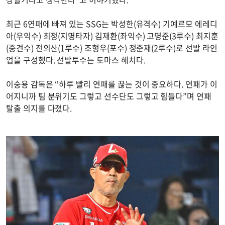
최근 6연패에 빠져 있는 SSG는 박성한(유격수) 기예르모 에레디
아(우익수) 최정(지명타자) 김재환(좌익수) 고명준(3루수) 최지훈
(중견수) 전의산(1루수) 조형우(포수) 정준재(2루수)로 선발 라인
업을 구성했다. 선발투수는 토마스 해치다.
이숭용 감독은 “하루 빨리 연패를 끊는 것이 중요하다. 연패가 이
어지니까 팀 분위기도 그렇고 선수단도 그렇고 힘들다”며 연패
탈출 의지를 다졌다.